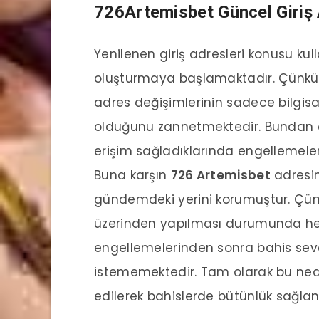
726Artemisbet Güncel Giriş
Yenilenen giriş adresleri konusu kull
oluşturmaya başlamaktadır. Çünk
adres değişimlerinin sadece bilgisay
olduğunu zannetmektedir. Bundan öt
erişim sağladıklarında engellemele
Buna karşın
726 Artemisbet
adresin
gündemdeki yerini korumuştur. Çünkü
üzerinden yapılması durumunda her d
engellemelerinden sonra bahis sev
istememektedir. Tam olarak bu nede
edilerek bahislerde bütünlük sağla