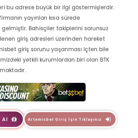
eri bu adrese büyük bir ilgi göstermişlerdir.
 firmanın yayınları kısa sürede
 gelmiştir. Bahisçiler takiplerini sorunsuz
enen giriş adresleri üzerinden hareket
misbet giriş sorunu yaşanması içten bile
emizdeki yetkili kurumlardan biri olan BTK
lmaktadır.
 Al
Artemisbet Giriş İçin Tıklayınız