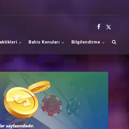
aktikleri
Bahis Konuları
Bilgilendirme