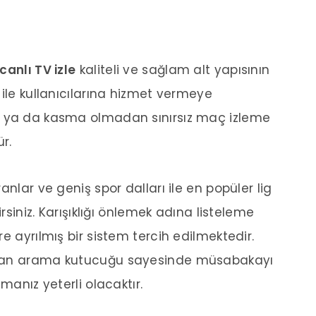
canlı TV izle
kaliteli ve sağlam alt yapısının
 ile kullanıcılarına hizmet vermeye
a ya da kasma olmadan sınırsız maç izleme
r.
anlar ve geniş spor dalları ile en popüler lig
irsiniz. Karışıklığı önlemek adına listeleme
e ayrılmış bir sistem tercih edilmektedir.
alan arama kutucuğu sayesinde müsabakayı
manız yeterli olacaktır.