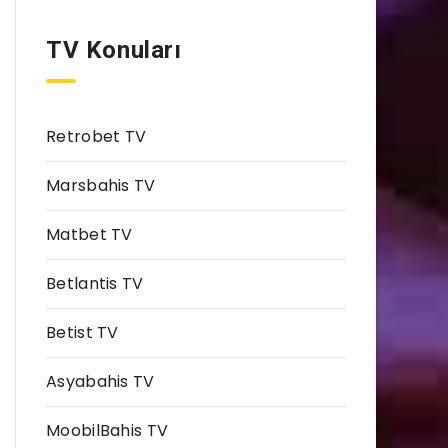
TV Konuları
Retrobet TV
Marsbahis TV
Matbet TV
Betlantis TV
Betist TV
Asyabahis TV
MoobilBahis TV