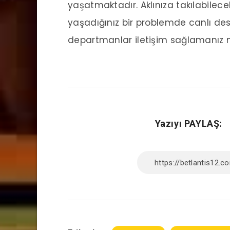
yaşatmaktadır. Aklınıza takılabilece
yaşadığınız bir problemde canlı dest
departmanlar iletişim sağlamanız
Yazıyı PAYLAŞ: