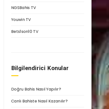
NGSBahis TV
Youwin TV
Bets1son10 TV
Bilgilendirici Konular
Doğru Bahis Nasıl Yapılır?
Canlı Bahiste Nasıl Kazanılır?