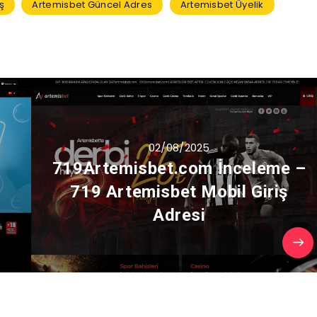
ş
Artemisbet Güncel Adres
Artemisbet Üyelik
02/08/2025
719Artemisbet.com İnceleme –
719 Artemisbet Mobil Giriş
Adresi