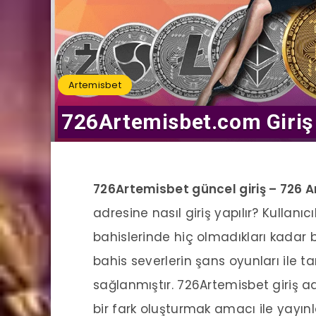
Artemisbet
726Artemisbet.com Giriş 
726Artemisbet güncel giriş – 726 
adresine nasıl giriş yapılır?
Kullanıc
bahislerinde hiç olmadıkları kadar b
bahis severlerin şans oyunları ile t
sağlanmıştır. 726Artemisbet giriş ad
bir fark oluşturmak amacı ile yayınl