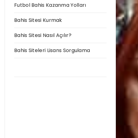
Futbol Bahis Kazanma Yolları
Bahis Sitesi Kurmak
Bahis Sitesi Nasıl Açılır?
Bahis Siteleri Lisans Sorgulama