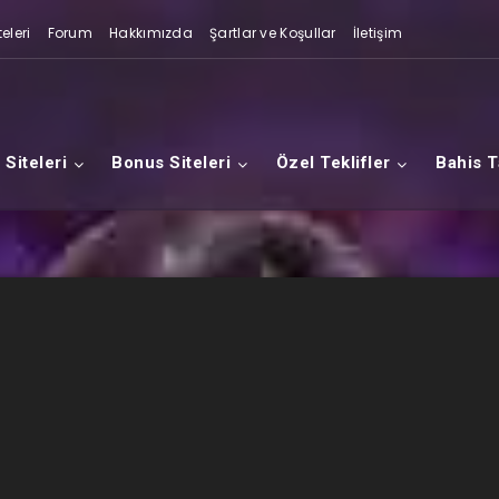
eleri
Forum
Hakkımızda
Şartlar ve Koşullar
İletişim
 Siteleri
Bonus Siteleri
Özel Teklifler
Bahis T