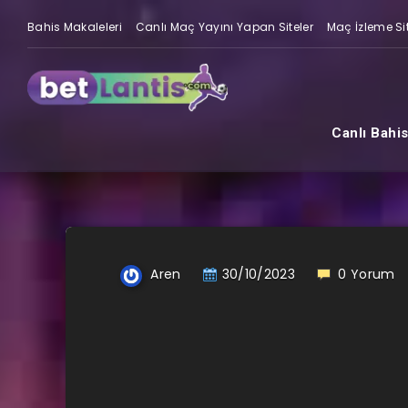
Bahis Makaleleri
Canlı Maç Yayını Yapan Siteler
Maç İzleme Sit
Canlı Bahis
Aren
30/10/2023
0
Yorum