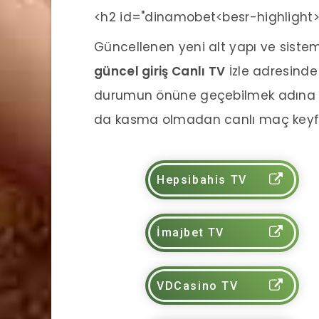
<h2 id="dinamobet<besr-highlight
Güncellenen yeni alt yapı ve sistem 
güncel giriş Canlı TV
İzle adresinde
durumun önüne geçebilmek adına y
da kasma olmadan canlı maç keyfini
Hepsibahis TV
İmajbet TV
VDCasino TV