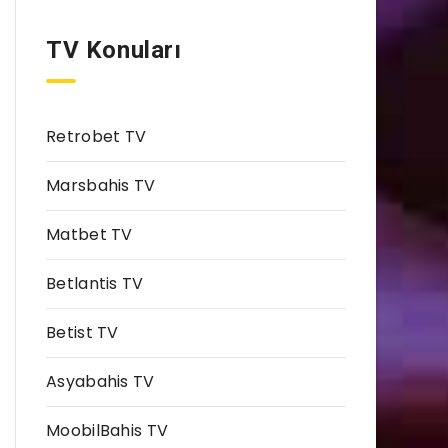
TV Konuları
Retrobet TV
Marsbahis TV
Matbet TV
Betlantis TV
Betist TV
Asyabahis TV
MoobilBahis TV