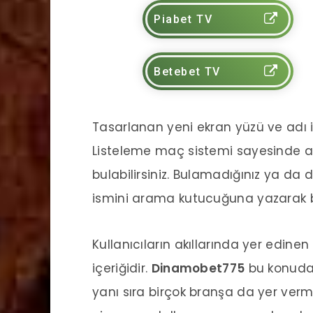
Piabet TV
Betebet TV
Tasarlanan yeni ekran yüzü ve adı i
Listeleme maç sistemi sayesinde ara
bulabilirsiniz. Bulamadığınız ya da
ismini arama kutucuğuna yazarak 
Kullanıcıların akıllarında yer edinen
içeriğidir.
Dinamobet775
bu konuda 
yanı sıra birçok branşa da yer verm