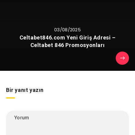
03/08/2025
Celtabet846.com Yeni Giriş Adresi –
Celtabet 846 Promosyonları
Bir yanıt yazın