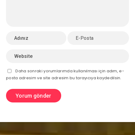
Daha sonraki yorumlarımda kullanılması için adım, e-
posta adresim ve site adresim bu tarayıcıya kaydedilsin.