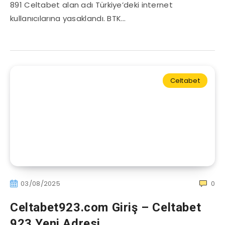
891 Celtabet alan adı Türkiye’deki internet
kullanıcılarına yasaklandı. BTK…
Celtabet
03/08/2025
0
Celtabet923.com Giriş – Celtabet
923 Yeni Adresi