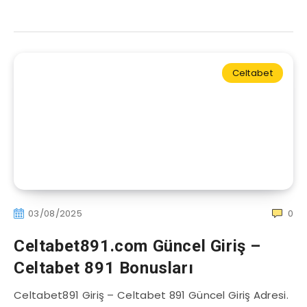
Celtabet
03/08/2025
0
Celtabet891.com Güncel Giriş –
Celtabet 891 Bonusları
Celtabet891 Giriş – Celtabet 891 Güncel Giriş Adresi.