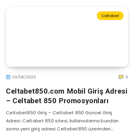
Celtabet
03/08/2025
0
Celtabet850.com Mobil Giriş Adresi
– Celtabet 850 Promosyonları
Celtabet850 Giriş – Celtabet 850 Güncel Giriş
Adresi. Celtabet 850 sitesi, kullanıcılarına bundan
sonra yeni giriş adresi Celtabet850 üzerinden…