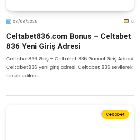
03/08/2025
0
Celtabet836.com Bonus – Celtabet
836 Yeni Giriş Adresi
Celtabet836 Giriş – Celtabet 836 Güncel Giriş Adresi
Celtabet836 yeni giriş adresi, Celtabet 836 sevilerek
tercih edilen…
Celtabet