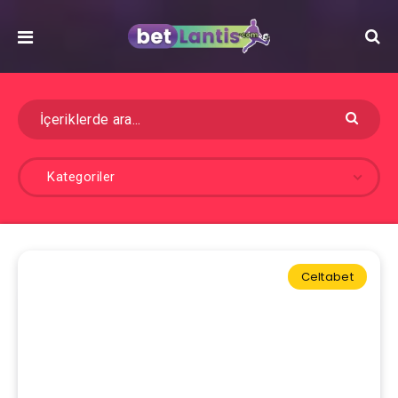
Kategoriler
Celtabet