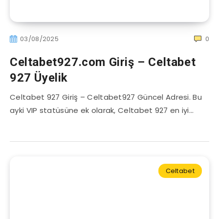
03/08/2025
0
Celtabet927.com Giriş – Celtabet
927 Üyelik
Celtabet 927 Giriş – Celtabet927 Güncel Adresi. Bu
ayki VIP statüsüne ek olarak, Celtabet 927 en iyi…
Celtabet