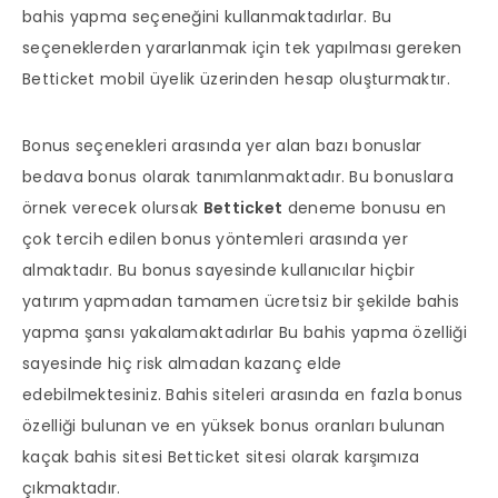
bahis yapma seçeneğini kullanmaktadırlar. Bu
seçeneklerden yararlanmak için tek yapılması gereken
Betticket mobil üyelik üzerinden hesap oluşturmaktır.
Bonus seçenekleri arasında yer alan bazı bonuslar
bedava bonus olarak tanımlanmaktadır. Bu bonuslara
örnek verecek olursak
Betticket
deneme bonusu en
çok tercih edilen bonus yöntemleri arasında yer
almaktadır. Bu bonus sayesinde kullanıcılar hiçbir
yatırım yapmadan tamamen ücretsiz bir şekilde bahis
yapma şansı yakalamaktadırlar Bu bahis yapma özelliği
sayesinde hiç risk almadan kazanç elde
edebilmektesiniz. Bahis siteleri arasında en fazla bonus
özelliği bulunan ve en yüksek bonus oranları bulunan
kaçak bahis sitesi Betticket sitesi olarak karşımıza
çıkmaktadır.