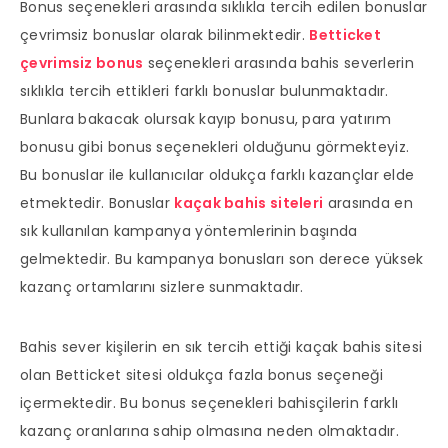
Bonus seçenekleri arasında sıklıkla tercih edilen bonuslar
çevrimsiz bonuslar olarak bilinmektedir.
Betticket
çevrimsiz bonus
seçenekleri arasında bahis severlerin
sıklıkla tercih ettikleri farklı bonuslar bulunmaktadır.
Bunlara bakacak olursak kayıp bonusu, para yatırım
bonusu gibi bonus seçenekleri olduğunu görmekteyiz.
Bu bonuslar ile kullanıcılar oldukça farklı kazançlar elde
etmektedir. Bonuslar
kaçak bahis siteleri
arasında en
sık kullanılan kampanya yöntemlerinin başında
gelmektedir. Bu kampanya bonusları son derece yüksek
kazanç ortamlarını sizlere sunmaktadır.
Bahis sever kişilerin en sık tercih ettiği kaçak bahis sitesi
olan Betticket sitesi oldukça fazla bonus seçeneği
içermektedir. Bu bonus seçenekleri bahisçilerin farklı
kazanç oranlarına sahip olmasına neden olmaktadır.