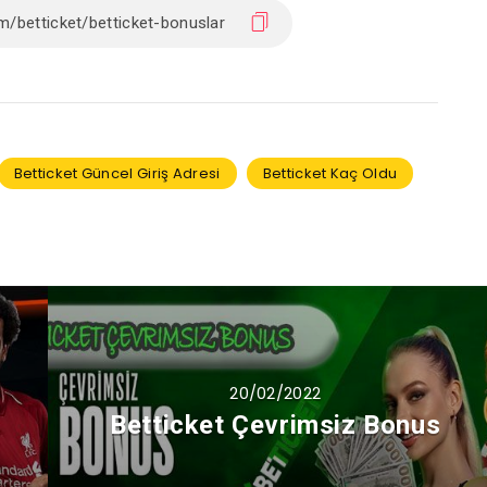
Betticket Güncel Giriş Adresi
Betticket Kaç Oldu
20/02/2022
Betticket Çevrimsiz Bonus