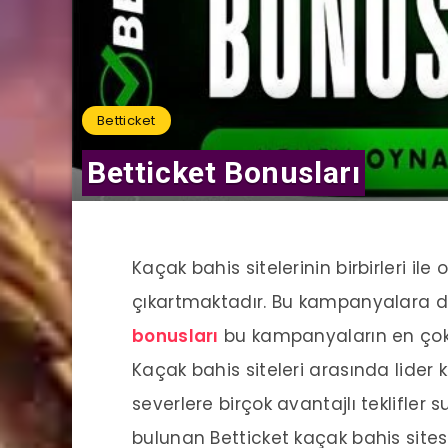
Betticket
Betticket Bonusları
Kaçak bahis sitelerinin birbirleri il
çıkartmaktadır. Bu kampanyalara d
bonusları
bu kampanyaların en çok 
Kaçak bahis siteleri arasında lider
severlere birçok avantajlı teklifler
bulunan Betticket kaçak bahis sites