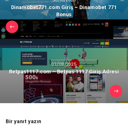
Dinamobet771.com Giriş – Dinamobet 771
Bonus
03/08/2025
Betpas1117.com – Betpas 1117 Giriş Adresi
Bir yanıt yazın