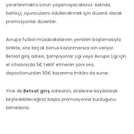
yararlanmakta sorun yaşamayacaksınız. Aslında,
bahisçi, oyuncularını ödüllendirmek için düzenli olarak
promosyonlar düzenler.
Avrupa futbol müsabakalarının yeniden başlamasıyla
birlikte, site birçok bonus kazanmanıza izin veriyor.
Betsat giriş adresi, Şampiyonlar Ligi veya Avrupa Ligi için
el cihazınızda 5€ teklif etmenin yanı sıra,
depozitonuzdan 50€ kazanma imkânı da sunar.
Yine de
Betsat giriş
adresinin, sitelerine kaydolarak
keşfedebileceğiniz başka promosyonlar kurduğunu
bilmelisiniz.