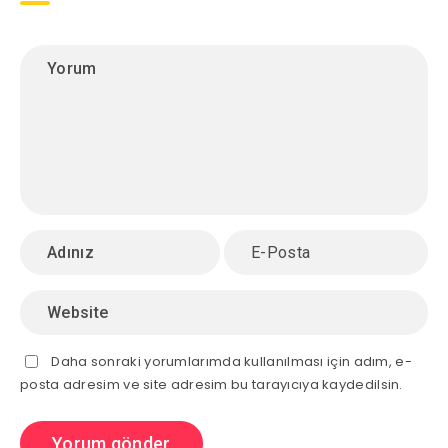
Daha sonraki yorumlarımda kullanılması için adım, e-
posta adresim ve site adresim bu tarayıcıya kaydedilsin.