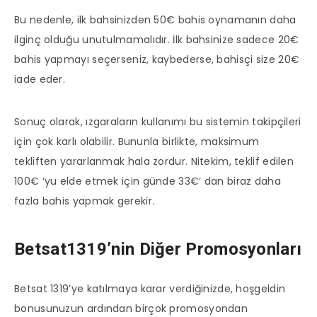
Bu nedenle, ilk bahsinizden 50€ bahis oynamanın daha
ilginç olduğu unutulmamalıdır. İlk bahsinize sadece 20€
bahis yapmayı seçerseniz, kaybederse, bahisçi size 20€
iade eder.
Sonuç olarak, ızgaraların kullanımı bu sistemin takipçileri
için çok karlı olabilir. Bununla birlikte, maksimum
tekliften yararlanmak hala zordur. Nitekim, teklif edilen
100€ ‘yu elde etmek için günde 33€’ dan biraz daha
fazla bahis yapmak gerekir.
Betsat1319’nin Diğer Promosyonları
Betsat 1319’ye katılmaya karar verdiğinizde, hoşgeldin
bonusunuzun ardından birçok promosyondan