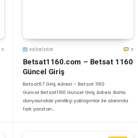
0
03/08/2025
0
Betsat1160.com – Betsat 1160
Güncel Giriş
Betsat67 Giriş Adresi – Betsat 1160
Güncel Betsat1160 Güncel Giriş Adresi. Bahis
dünyasındaki yenilikçi yaklaşımlar ile alanında
fark yaratan…