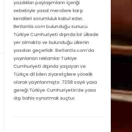
yazdıkları paylaşımların içeriği
sebebiyle yasal mercilere karşı
kendileri sorumluluk kabul eder.
Betlantis.com bulunduğu sunucu
Türkiye Cumhuriyeti dışında bir ülkede
yer almakta ve bulunduğu ülkenin
yasaları geçerlidir. Betlantis.com’da
yayınlanan reklamlar Türkiye
Cumhuriyeti dışında yaşayan ve
Türkçe dil bilen ziyaretçilere yönelik
olarak yayınlanmıştır. 7258 sayılı yasa
gereği Türkiye Cumhuriyetin’de yasa
dışı bahis oynatmak suçtur.