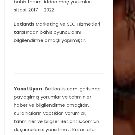
bahis forum, iddaa maç yorumları
sitesi. 2017 – 2022
Betlantis Marketing ve SEO Hizmetleri
tarafından bahis oyuncularını
bilgilendirme amaçlı yapılmıştır.
Yasal Uyarı:
Betlantis.com içerisinde
paylaşılmış yorumlar ve tahminler
haber ve bilgilendirme amaçlıdır.
Kullanıcıların yaptıkları yorumlar,
tahminler ve bilgiler Betlantis.com’un
düşüncelerini yansıtmaz. Kullanıcılar