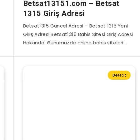
Betsat13151.com – Betsat
1315 Giriş Adresi
Betsat1315 Güncel Adresi – Betsat 1315 Yeni
Giriş Adresi Betsat1315 Bahis Sitesi Giriş Adresi
Hakkında. Günümüzde online bahis siteleri…
Betsat