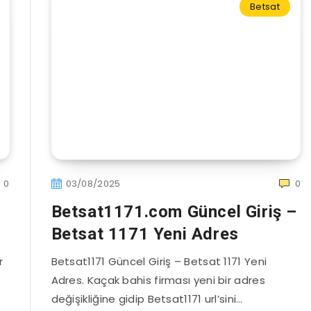
Betsat
0
03/08/2025
0
Betsat1171.com Güncel Giriş –
Betsat 1171 Yeni Adres
r
Betsat1171 Güncel Giriş – Betsat 1171 Yeni
Adres. Kaçak bahis firması yeni bir adres
değişikliğine gidip Betsat1171 url’sini…