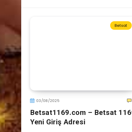
Betsat
03/08/2025
Betsat1169.com – Betsat 116
Yeni Giriş Adresi