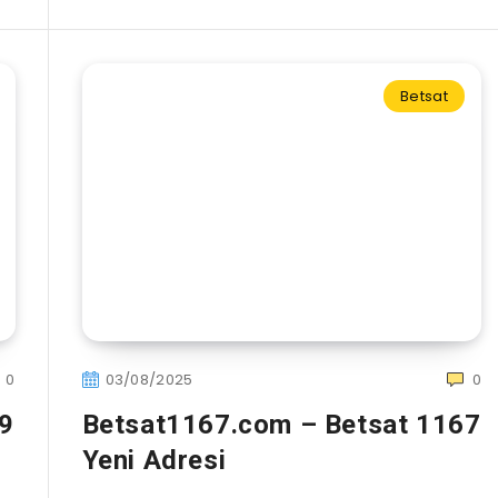
Betsat
0
03/08/2025
0
9
Betsat1167.com – Betsat 1167
Yeni Adresi