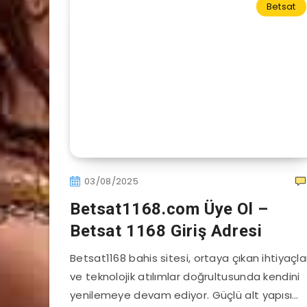
Betsat
03/08/2025
Betsat1168.com Üye Ol –
Betsat 1168 Giriş Adresi
Betsat1168 bahis sitesi, ortaya çıkan ihtiyaçla
ve teknolojik atılımlar doğrultusunda kendini
yenilemeye devam ediyor. Güçlü alt yapısı…