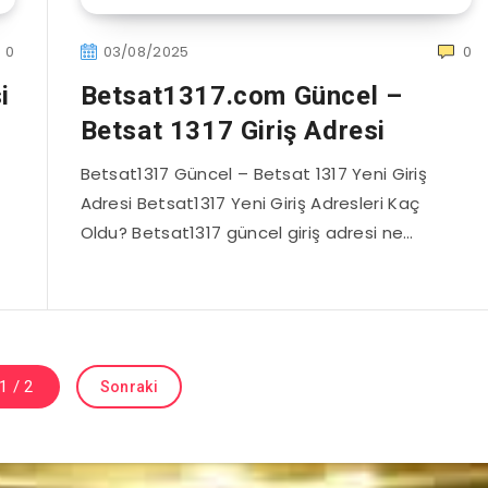
0
03/08/2025
0
i
Betsat1317.com Güncel –
Betsat 1317 Giriş Adresi
Betsat1317 Güncel – Betsat 1317 Yeni Giriş
Adresi Betsat1317 Yeni Giriş Adresleri Kaç
Oldu? Betsat1317 güncel giriş adresi ne…
1 / 2
Sonraki