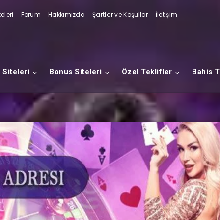
eleri
Forum
Hakkımızda
Şartlar ve Koşullar
İletişim
 Siteleri
Bonus Siteleri
Özel Teklifler
Bahis T