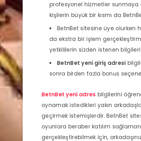
profesyonel hizmetler sunmaya 
kişilerin büyük bir kısmı da BetnB
BetnBet sitesine üye olurken
da ekstra bir işlem gerçekleştirm
yetkililerin sizden istenen bilgiler
BetnBet yeni giriş adresi
bilgi
sonra birden fazla bonus seçene
BetnBet yeni adres
bilgilerini öğre
oynamak istedikleri yakın arkadaşlar
geçirmek istemişlerdir. BetnBet site
oyunlara beraber katılım sağlaman
gerçekleştirebilmek için, arkadaşınız