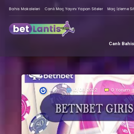
Bahis Makaleleri
Canlı Maç Yayını Yapan Siteler
Maç İzleme Sit
Canlı Bahis
Aren
10/06/2022
0
Yorum