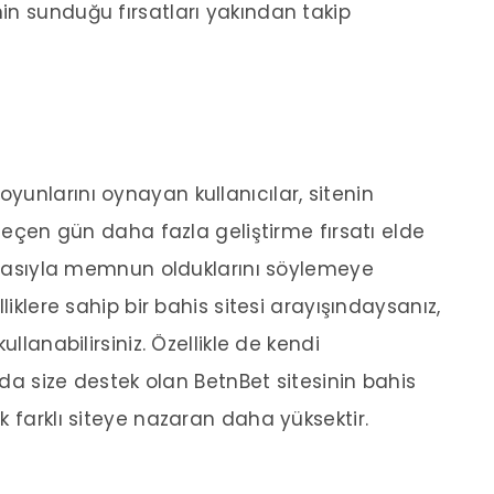
in sunduğu fırsatları yakından takip
yunlarını oynayan kullanıcılar, sitenin
 geçen gün daha fazla geliştirme fırsatı elde
azlasıyla memnun olduklarını söylemeye
liklere sahip bir bahis sitesi arayışındaysanız,
llanabilirsiniz. Özellikle de kendi
unda size destek olan BetnBet sitesinin bahis
k farklı siteye nazaran daha yüksektir.