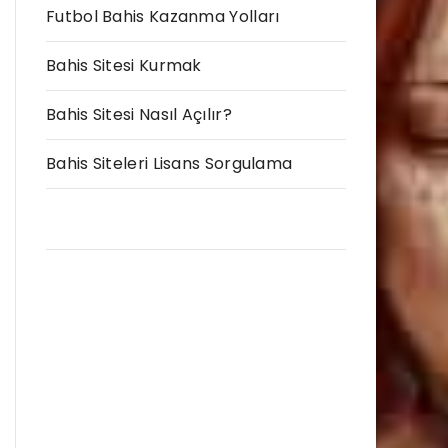
Futbol Bahis Kazanma Yolları
Bahis Sitesi Kurmak
Bahis Sitesi Nasıl Açılır?
Bahis Siteleri Lisans Sorgulama