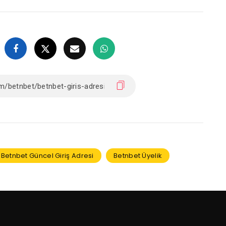
Betnbet Güncel Giriş Adresi
Betnbet Üyelik