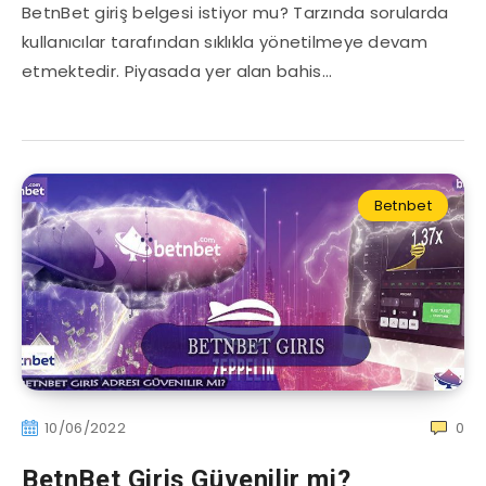
BetnBet giriş belgesi istiyor mu? Tarzında sorularda
kullanıcılar tarafından sıklıkla yönetilmeye devam
etmektedir. Piyasada yer alan bahis…
Betnbet
10/06/2022
0
BetnBet Giriş Güvenilir mi?