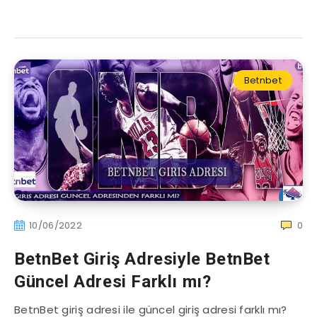
Betnbet
10/06/2022
0
BetnBet Giriş Adresiyle BetnBet
Güncel Adresi Farklı mı?
BetnBet giriş adresi ile güncel giriş adresi farklı mı?