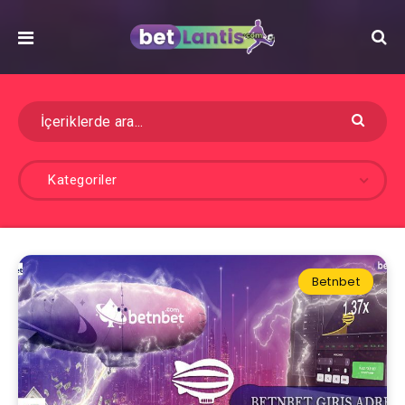
Kategoriler
Betnbet