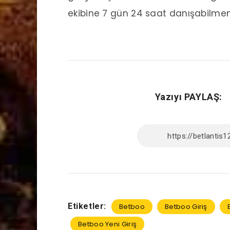
ekibine 7 gün 24 saat danışabilm
Yazıyı PAYLAŞ:
Etiketler:
Betboo
Betboo Giriş
Betboo Yeni Giriş