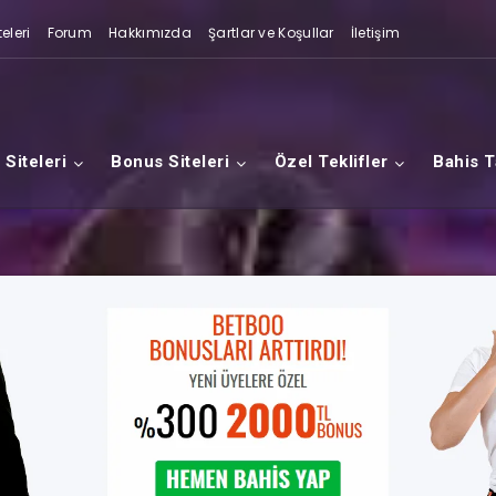
eleri
Forum
Hakkımızda
Şartlar ve Koşullar
İletişim
 Siteleri
Bonus Siteleri
Özel Teklifler
Bahis T