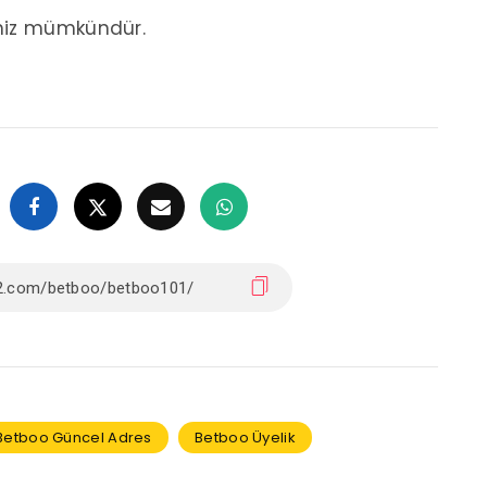
eniz mümkündür.
Betboo Güncel Adres
Betboo Üyelik