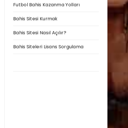
Futbol Bahis Kazanma Yolları
Bahis Sitesi Kurmak
Bahis Sitesi Nasıl Açılır?
Bahis Siteleri Lisans Sorgulama