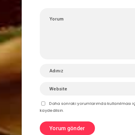
Daha sonraki yorumlarımda kullanılması iç
kaydedilsin.