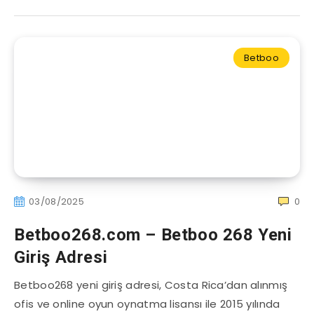
Betboo
03/08/2025
0
Betboo268.com – Betboo 268 Yeni
Giriş Adresi
Betboo268 yeni giriş adresi, Costa Rica’dan alınmış
ofis ve online oyun oynatma lisansı ile 2015 yılında