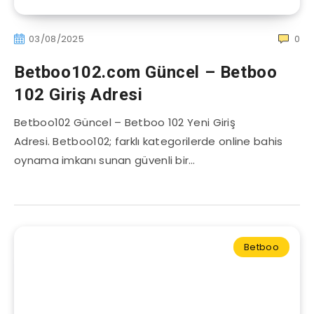
03/08/2025
0
Betboo102.com Güncel – Betboo
102 Giriş Adresi
Betboo102 Güncel – Betboo 102 Yeni Giriş
Adresi. Betboo102; farklı kategorilerde online bahis
oynama imkanı sunan güvenli bir…
Betboo