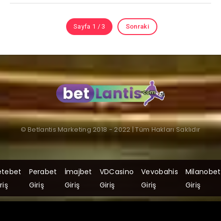
Sayfa 1 / 3
Sonraki
© Betlantis Marketing 2018 - 2022 | Tüm Hakları Saklıdır
etebet
Perabet
İmajbet
VDCasino
Vevobahis
Milanobet
riş
Giriş
Giriş
Giriş
Giriş
Giriş