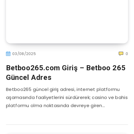
03/08/2025
0
Betboo265.com Giriş – Betboo 265
Güncel Adres
Betboo265 güncel giriş adresi, internet platformu
aşamasında faaliyetlerini sürdürerek; casino ve bahis
platformu olma noktasında devreye giren…