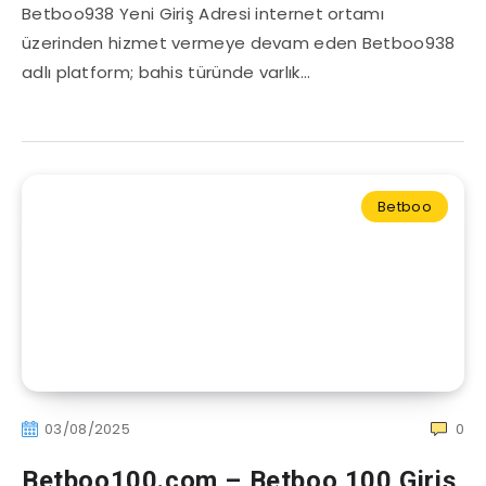
Betboo938 Yeni Giriş Adresi internet ortamı
üzerinden hizmet vermeye devam eden Betboo938
adlı platform; bahis türünde varlık…
Betboo
03/08/2025
0
Betboo100.com – Betboo 100 Giriş