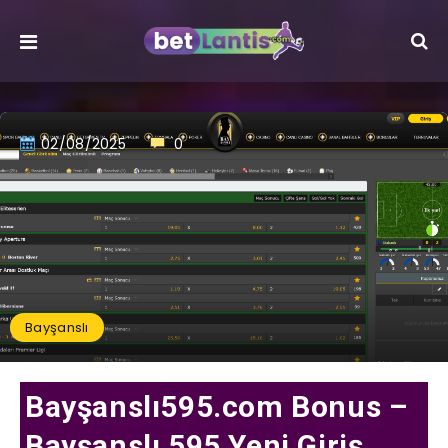
02/08/2025
0
Bayşanslı
Bayşanslı595.com Bonus –
Bayşanslı 595 Yeni Giriş