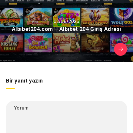
02/08/2025
Albibet204.com – Albibet 204 Giriş Adresi
Bir yanıt yazın