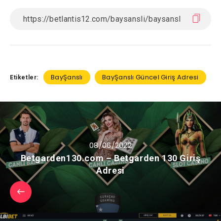
BayŞanslı
BayŞanslı Güncel Giriş Adresi
Etiketler:
08/06/2022
Betgarden130.com – Betgarden 130 Giriş
Adresi