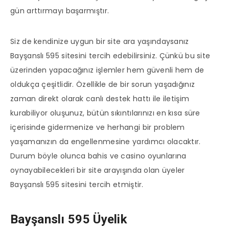
gün arttırmayı başarmıştır.
Siz de kendinize uygun bir site ara yaşındaysanız
Bayşanslı 595 sitesini tercih edebilirsiniz. Çünkü bu site
üzerinden yapacağınız işlemler hem güvenli hem de
oldukça çeşitlidir. Özellikle de bir sorun yaşadığınız
zaman direkt olarak canlı destek hattı ile iletişim
kurabiliyor oluşunuz, bütün sıkıntılarınızı en kısa süre
içerisinde gidermenize ve herhangi bir problem
yaşamanızın da engellenmesine yardımcı olacaktır.
Durum böyle olunca bahis ve casino oyunlarına
oynayabilecekleri bir site arayışında olan üyeler
Bayşanslı 595 sitesini tercih etmiştir.
Bayşanslı 595 Üyelik