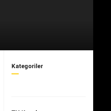
Kategoriler