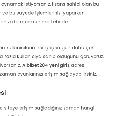
e oynamak istiyorsanız, lisans sahibi olan bu
lir ve bu sayede işlemlerinizi yaparken
aşmanızı da mümkün mertebede
en kullanıcıların her geçen gün daha çok
ha fazla kullanıcıya sahip olduğunu görüyoruz.
tiyorsanız,
Albibet204 yeni giriş
adresi
 zaman oyunlarınızı erişim sağlayabilirsiniz.
esi
yle siteye erişim sağladığınız zaman hangi