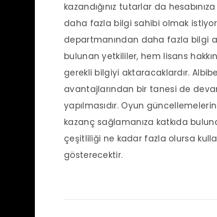
kazandığınız tutarlar da hesabınıza
daha fazla bilgi sahibi olmak istiyor
departmanından daha fazla bilgi ala
bulunan yetkililer, hem lisans hakk
gerekli bilgiyi aktaracaklardır. Albib
avantajlarından bir tanesi de deva
yapılmasıdır. Oyun güncellemelerini 
kazanç sağlamanıza katkıda bulunac
çeşitliliği ne kadar fazla olursa kull
gösterecektir.