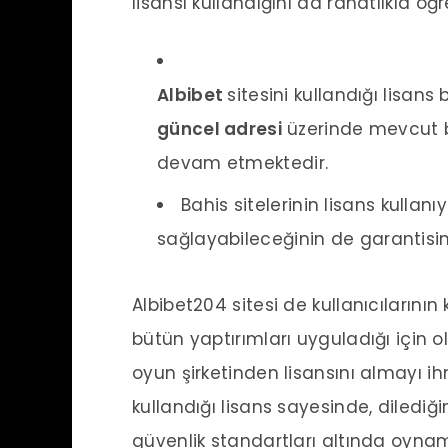
lisansı kullandığını da rahatlıkla öğre
Albibet 
sitesini kullandığı lisans 
güncel adresi
 üzerinde mevcut bi
devam etmektedir.
Bahis sitelerinin lisans kullanı
sağlayabileceğinin de garantisin
Albibet204 sitesi de kullanıcılarını
bütün yaptırımları uyguladığı için 
oyun şirketinden lisansını almayı ih
kullandığı lisans sayesinde, dilediği
güvenlik standartları altında oyna