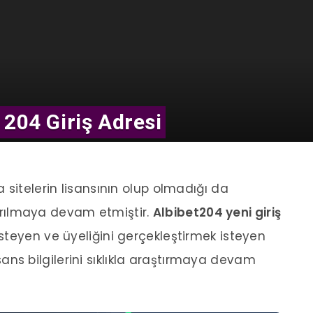
 204 Giriş Adresi
 sitelerin lisansının olup olmadığı da
ştırılmaya devam etmiştir.
Albibet204 yeni giriş
teyen ve üyeliğini gerçekleştirmek isteyen
lisans bilgilerini sıklıkla araştırmaya devam