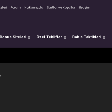
eleri
Forum
Hakkımızda
Şartlar ve Koşullar
İletişim
Bonus Siteleri
Özel Teklifler
Bahis Taktikleri
m