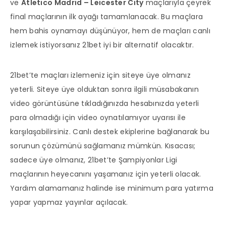
ve
Atletico Madrid – Leicester City
maçlarıyla çeyrek
final maçlarının ilk ayağı tamamlanacak. Bu maçlara
hem bahis oynamayı düşünüyor, hem de maçları canlı
izlemek istiyorsanız 21bet iyi bir alternatif olacaktır.
21bet’te maçları izlemeniz için siteye üye olmanız
yeterli. Siteye üye olduktan sonra ilgili müsabakanın
video görüntüsüne tıkladığınızda hesabınızda yeterli
para olmadığı için video oynatılamıyor uyarısı ile
karşılaşabilirsiniz. Canlı destek ekiplerine bağlanarak bu
sorunun çözümünü sağlamanız mümkün. Kısacası;
sadece üye olmanız, 21bet’te Şampiyonlar Ligi
maçlarının heyecanını yaşamanız için yeterli olacak.
Yardım alamamanız halinde ise minimum para yatırma
yapar yapmaz yayınlar açılacak.