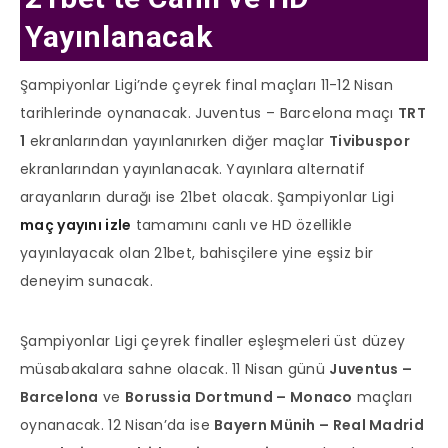
Yayınlanacak
Şampiyonlar Ligi’nde çeyrek final maçları 11-12 Nisan
tarihlerinde oynanacak. Juventus – Barcelona maçı
TRT
1
ekranlarından yayınlanırken diğer maçlar
Tivibuspor
ekranlarından yayınlanacak. Yayınlara alternatif
arayanların durağı ise 21bet olacak. Şampiyonlar Ligi
maç yayını izle
tamamını canlı ve HD özellikle
yayınlayacak olan 21bet, bahisçilere yine eşsiz bir
deneyim sunacak.
Şampiyonlar Ligi çeyrek finaller eşleşmeleri üst düzey
müsabakalara sahne olacak. 11 Nisan günü
Juventus –
Barcelona
ve
Borussia Dortmund – Monaco
maçları
oynanacak. 12 Nisan’da ise
Bayern Münih – Real Madrid