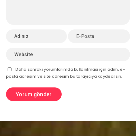
Daha sonraki yorumlarımda kullanılması için adım, e-
posta adresim ve site adresim bu tarayıcıya kaydedilsin.