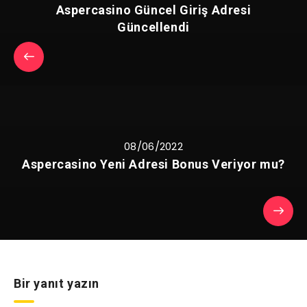
Aspercasino Güncel Giriş Adresi
Güncellendi
08/06/2022
Aspercasino Yeni Adresi Bonus Veriyor mu?
Bir yanıt yazın