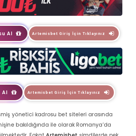
su Al
Artemisbet Giriş İçin Tıklayınız
 Al
Artemisbet Giriş İçin Tıklayınız
şmiş yönetici kadrosu bet siteleri arasında
mişine bakıldığında ile olarak Romanya’da
rülmektedir. Fakat
Artemisbet
şimdilerde pek