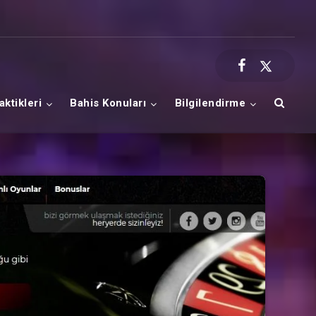
aktikleri
Bahis Konuları
Bilgilendirme