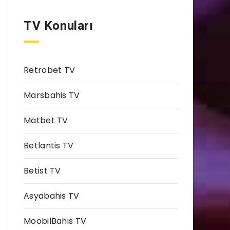
TV Konuları
Retrobet TV
Marsbahis TV
Matbet TV
Betlantis TV
Betist TV
Asyabahis TV
MoobilBahis TV