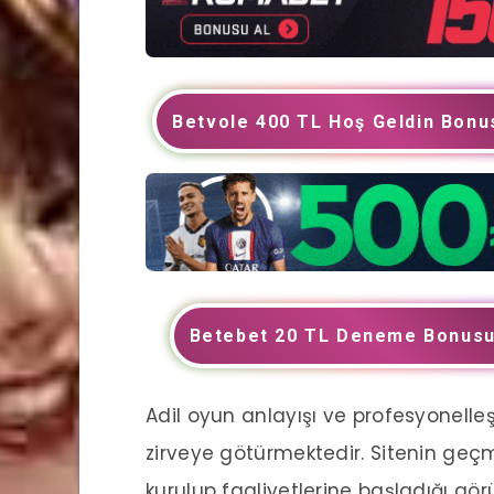
Betvole 400 TL Hoş Geldin Bonu
Betebet 20 TL Deneme Bonusu
Adil oyun anlayışı ve profesyonelle
zirveye götürmektedir. Sitenin geç
kurulup faaliyetlerine başladığı gö