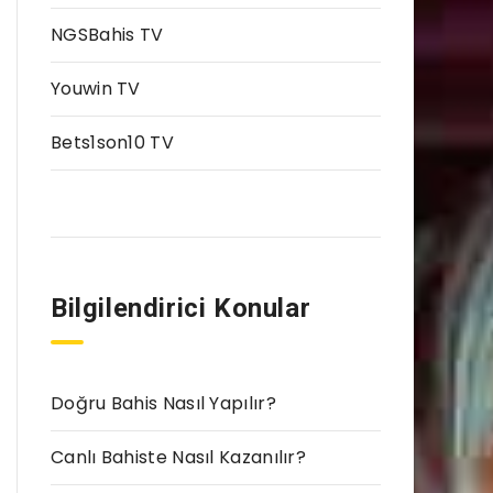
NGSBahis TV
Youwin TV
Bets1son10 TV
Bilgilendirici Konular
Doğru Bahis Nasıl Yapılır?
Canlı Bahiste Nasıl Kazanılır?