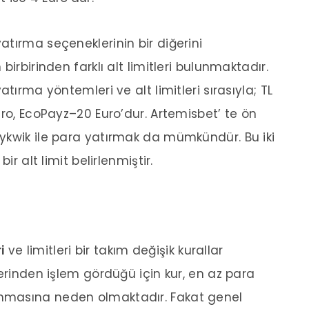
tırma seçeneklerinin bir diğerini
irbirinden farklı alt limitleri bulunmaktadır.
tırma yöntemleri ve alt limitleri sırasıyla; TL
uro, EcoPayz–20 Euro’dur. Artemisbet’ te ön
ykwik ile para yatırmak da mümkündür. Bu iki
ir alt limit belirlenmiştir.
i
ve limitleri bir takım değişik kurallar
zerinden işlem gördüğü için kur, en az para
nmasına neden olmaktadır. Fakat genel