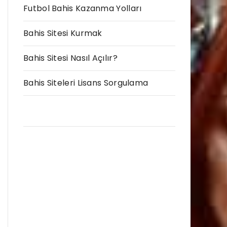
Futbol Bahis Kazanma Yolları
Bahis Sitesi Kurmak
Bahis Sitesi Nasıl Açılır?
Bahis Siteleri Lisans Sorgulama