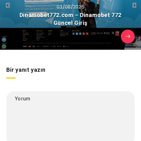
03/08/2025
Dinamobet772.com – Dinamobet 772
Güncel Giriş
Bir yanıt yazın