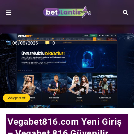
06/08/2025
0
Vegabet
Vegabet816.com Yeni Giriş
– Vegabet 816 Güvenilir