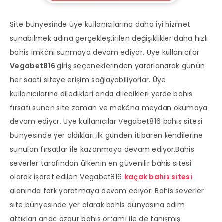
Site bünyesinde üye kullanıcılarına daha iyi hizmet
sunabilmek adına gerçekleştirilen değişiklikler daha hızlı
bahis imkânı sunmaya devam ediyor. Üye kullanıcılar
Vegabet816
giriş seçeneklerinden yararlanarak günün
her saati siteye erişim sağlayabiliyorlar. Üye
kullanıcılarına diledikleri anda diledikleri yerde bahis
fırsatı sunan site zaman ve mekâna meydan okumaya
devam ediyor. Üye kullanıcılar Vegabet816 bahis sitesi
bünyesinde yer aldıkları ilk günden itibaren kendilerine
sunulan fırsatlar ile kazanmaya devam ediyor.Bahis
severler tarafından ülkenin en güvenilir bahis sitesi
olarak işaret edilen Vegabet816
kaçak bahis sitesi
alanında fark yaratmaya devam ediyor. Bahis severler
site bünyesinde yer alarak bahis dünyasına adım
attıkları anda özgür bahis ortamı ile de tanışmış