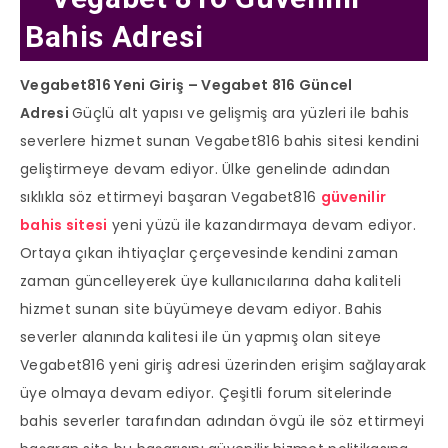
Bahis Adresi
Vegabet816 Yeni Giriş – Vegabet 816 Güncel
Adresi
Güçlü alt yapısı ve gelişmiş ara yüzleri ile bahis
severlere hizmet sunan Vegabet816 bahis sitesi kendini
geliştirmeye devam ediyor. Ülke genelinde adından
sıklıkla söz ettirmeyi başaran Vegabet816
güvenilir
bahis sitesi
yeni yüzü ile kazandırmaya devam ediyor.
Ortaya çıkan ihtiyaçlar çerçevesinde kendini zaman
zaman güncelleyerek üye kullanıcılarına daha kaliteli
hizmet sunan site büyümeye devam ediyor. Bahis
severler alanında kalitesi ile ün yapmış olan siteye
Vegabet816 yeni giriş adresi üzerinden erişim sağlayarak
üye olmaya devam ediyor. Çeşitli forum sitelerinde
bahis severler tarafından adından övgü ile söz ettirmeyi