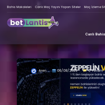
Bahis Makaleleri
Canlı Maç Yayını Yapan Siteler
Maç İzleme Sit
Canlı Bahis
Aren
06/08/2025
0
Yorum