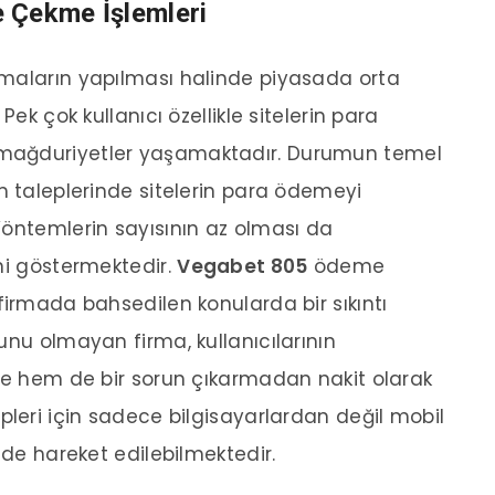
 Çekme İşlemleri
rmaların yapılması halinde piyasada orta
Pek çok kullanıcı özellikle sitelerin para
mağduriyetler yaşamaktadır. Durumun temel
m taleplerinde sitelerin para ödemeyi
Yöntemlerin sayısının az olması da
ni göstermektedir.
Vegabet 805
ödeme
firmada bahsedilen konularda bir sıkıntı
unu olmayan firma, kullanıcılarının
nde hem de bir sorun çıkarmadan nakit olarak
pleri için sadece bilgisayarlardan değil mobil
lde hareket edilebilmektedir.