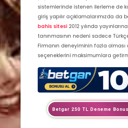
sistemlerinde istenen ilerleme de 
giriş yapılır açıklamalarımızda da b
bahis sitesi
2012 yılında yayınlarına
tanınmasının nedeni sadece Türkçe d
Firmanın deneyiminin fazla olması 
seçeneklerini maksimumlara getirmes
Betgar 250 TL Deneme Bonus