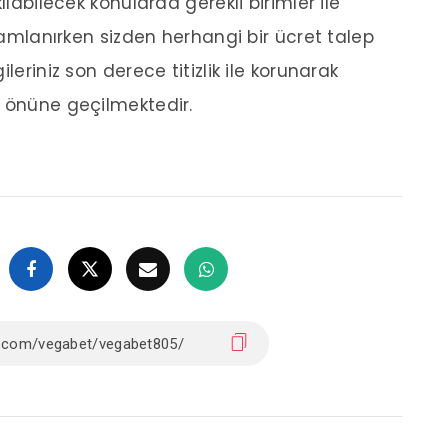
ılabilecek konularda gerekli birimler ile
amamlanırken sizden herhangi bir ücret talep
leriniz son derece titizlik ile korunarak
a önüne geçilmektedir.