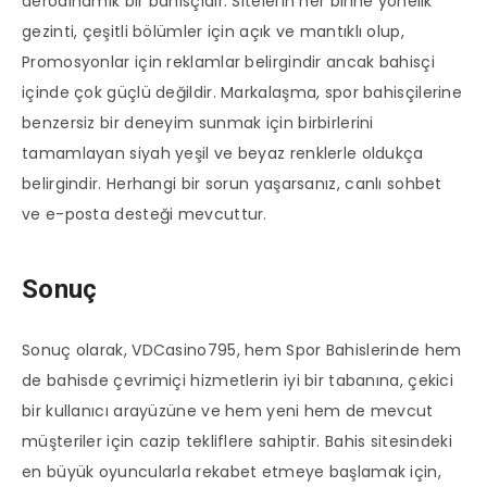
aerodinamik bir bahisçidir. Sitelerin her birine yönelik
gezinti, çeşitli bölümler için açık ve mantıklı olup,
Promosyonlar için reklamlar belirgindir ancak bahisçi
içinde çok güçlü değildir. Markalaşma, spor bahisçilerine
benzersiz bir deneyim sunmak için birbirlerini
tamamlayan siyah yeşil ve beyaz renklerle oldukça
belirgindir. Herhangi bir sorun yaşarsanız, canlı sohbet
ve e-posta desteği mevcuttur.
Sonuç
Sonuç olarak, VDCasino795, hem Spor Bahislerinde hem
de bahisde çevrimiçi hizmetlerin iyi bir tabanına, çekici
bir kullanıcı arayüzüne ve hem yeni hem de mevcut
müşteriler için cazip tekliflere sahiptir. Bahis sitesindeki
en büyük oyuncularla rekabet etmeye başlamak için,