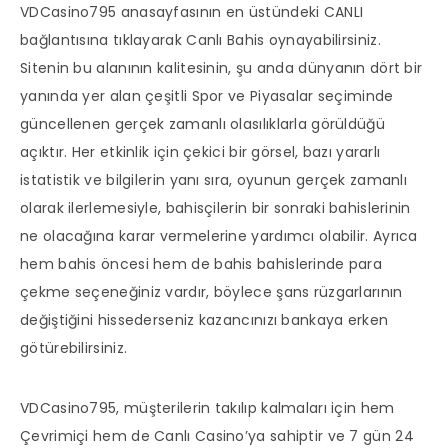
VDCasino795 anasayfasının en üstündeki CANLI
bağlantısına tıklayarak Canlı Bahis oynayabilirsiniz.
Sitenin bu alanının kalitesinin, şu anda dünyanın dört bir
yanında yer alan çeşitli Spor ve Piyasalar seçiminde
güncellenen gerçek zamanlı olasılıklarla görüldüğü
açıktır. Her etkinlik için çekici bir görsel, bazı yararlı
istatistik ve bilgilerin yanı sıra, oyunun gerçek zamanlı
olarak ilerlemesiyle, bahisçilerin bir sonraki bahislerinin
ne olacağına karar vermelerine yardımcı olabilir. Ayrıca
hem bahis öncesi hem de bahis bahislerinde para
çekme seçeneğiniz vardır, böylece şans rüzgarlarının
değiştiğini hissederseniz kazancınızı bankaya erken
götürebilirsiniz.
VDCasino795, müşterilerin takılıp kalmaları için hem
Çevrimiçi hem de Canlı Casino’ya sahiptir ve 7 gün 24