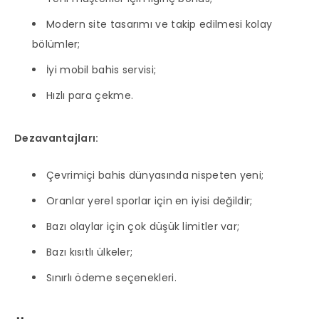
Modern site tasarımı ve takip edilmesi kolay
bölümler;
İyi mobil bahis servisi;
Hızlı para çekme.
Dezavantajları:
Çevrimiçi bahis dünyasında nispeten yeni;
Oranlar yerel sporlar için en iyisi değildir;
Bazı olaylar için çok düşük limitler var;
Bazı kısıtlı ülkeler;
Sınırlı ödeme seçenekleri.