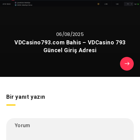
06/08/2025
VDCasino793.com Bahis – VDCasino 793
Güncel Giriş Adresi
Bir yanıt yazın