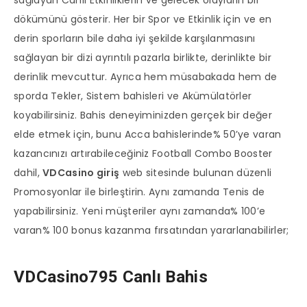
dökümünü gösterir. Her bir Spor ve Etkinlik için ve en
derin sporların bile daha iyi şekilde karşılanmasını
sağlayan bir dizi ayrıntılı pazarla birlikte, derinlikte bir
derinlik mevcuttur. Ayrıca hem müsabakada hem de
sporda Tekler, Sistem bahisleri ve Akümülatörler
koyabilirsiniz. Bahis deneyiminizden gerçek bir değer
elde etmek için, bunu Acca bahislerinde% 50’ye varan
kazancınızı artırabileceğiniz Football Combo Booster
dahil,
VDCasino giriş
web sitesinde bulunan düzenli
Promosyonlar ile birleştirin. Aynı zamanda Tenis de
yapabilirsiniz. Yeni müşteriler aynı zamanda% 100’e
varan% 100 bonus kazanma fırsatından yararlanabilirler;
VDCasino795 Canlı Bahis