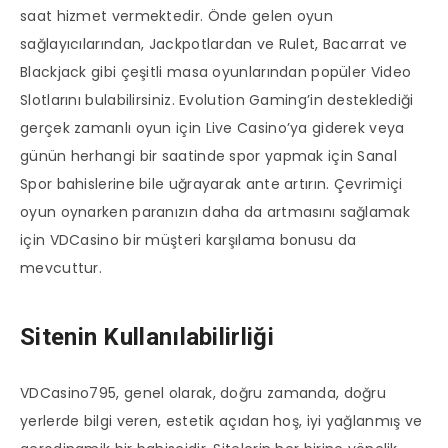
saat hizmet vermektedir. Önde gelen oyun
sağlayıcılarından, Jackpotlardan ve Rulet, Bacarrat ve
Blackjack gibi çeşitli masa oyunlarından popüler Video
Slotlarını bulabilirsiniz. Evolution Gaming’in desteklediği
gerçek zamanlı oyun için Live Casino’ya giderek veya
günün herhangi bir saatinde spor yapmak için Sanal
Spor bahislerine bile uğrayarak ante artırın. Çevrimiçi
oyun oynarken paranızın daha da artmasını sağlamak
için VDCasino bir müşteri karşılama bonusu da
mevcuttur.
Sitenin Kullanılabilirliği
VDCasino795, genel olarak, doğru zamanda, doğru
yerlerde bilgi veren, estetik açıdan hoş, iyi yağlanmış ve