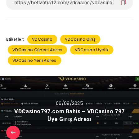
VDCasino
VDCasino Giriş
Etiketler:
VDCasino Güncel Adres
VDCasino Üyelik
VDCasino Yeni Adres
06/08/2025
VDCasino797.com Bahis – VDCasino 797
Üye Giriş Adresi