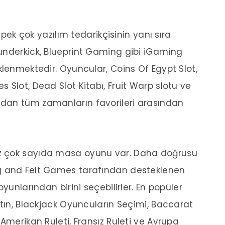
 pek çok yazılım tedarikçisinin yanı sıra
underkick, Blueprint Gaming gibi iGaming
klenmektedir. Oyuncular, Coins Of Egypt Slot,
 Slot, Dead Slot Kitabı, Fruit Warp slotu ve
dan tüm zamanların favorileri arasından
z çok sayıda masa oyunu var. Daha doğrusu
g and Felt Games tarafından desteklenen
yunlarından birini seçebilirler. En popüler
ltın, Blackjack Oyuncuların Seçimi, Baccarat
Amerikan Ruleti, Fransız Ruleti ve Avrupa