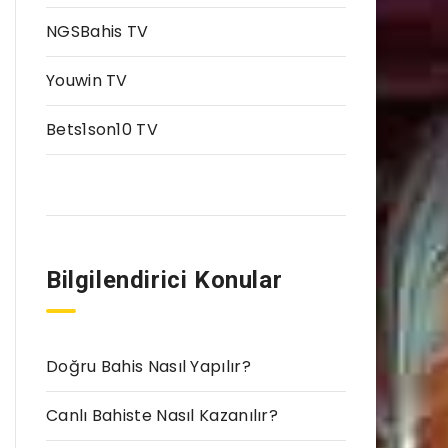
NGSBahis TV
Youwin TV
Bets1son10 TV
Bilgilendirici Konular
Doğru Bahis Nasıl Yapılır?
Canlı Bahiste Nasıl Kazanılır?