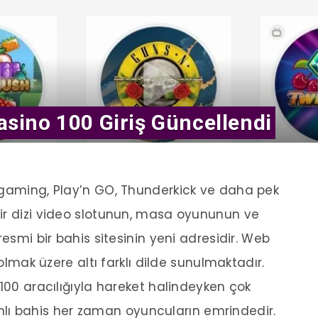
ino 100 Giriş Güncellendi
ogaming, Play’n GO, Thunderkick ve daha pek
ir dizi video slotunun, masa oyununun ve
resmi bir bahis sitesinin yeni adresidir. Web
 olmak üzere altı farklı dilde sunulmaktadır.
o100 aracılığıyla hareket halindeyken çok
 canlı bahis her zaman oyuncuların emrindedir.