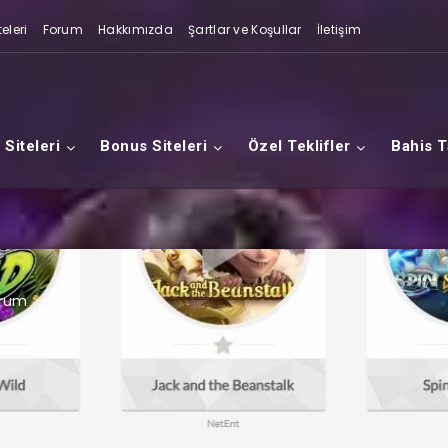
eleri
Forum
Hakkımızda
Şartlar ve Koşullar
İletişim
 Siteleri
Bonus Siteleri
Özel Teklifler
Bahis T
rum