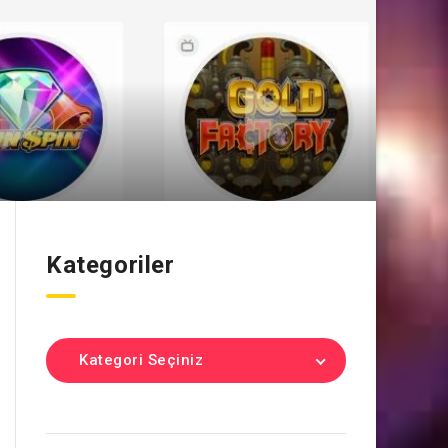
Kategoriler
Kategori Seçiniz