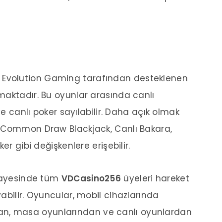
e Evolution Gaming tarafından desteklenen
maktadır. Bu oyunlar arasında canlı
ve canlı poker sayılabilir. Daha açık olmak
r Common Draw Blackjack, Canlı Bakara,
er gibi değişkenlere erişebilir.
 sayesinde tüm
VDCasino256
üyeleri hareket
abilir. Oyuncular, mobil cihazlarında
lardan, masa oyunlarından ve canlı oyunlardan