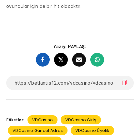
oyuncular için de bir hit olacaktır.
Yazıyı PAYLAŞ:
VDCasino
VDCasino Giriş
Etiketler:
VDCasino Güncel Adres
VDCasino Üyelik