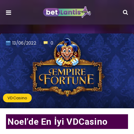
13/06/2022
0
VDCasino
Noel’de En İyi VDCasino