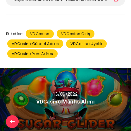
VDCasino
VDCasino Giriş
Etiketler:
VDCasino Güncel Adres
VDCasino Üyelik
VDCasino Yeni Adres
13/06/2022
VDCasino Mantis Alımı