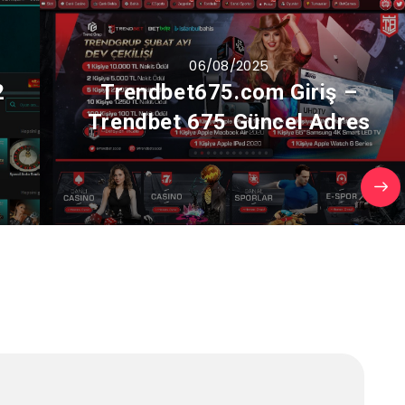
06/08/2025
2
Trendbet675.com Giriş –
Trendbet 675 Güncel Adres