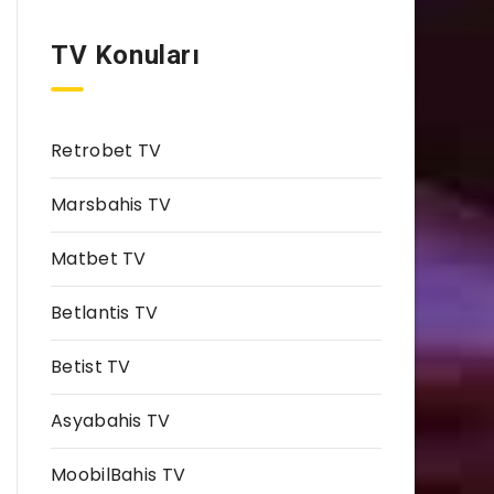
TV Konuları
Retrobet TV
Marsbahis TV
Matbet TV
Betlantis TV
Betist TV
Asyabahis TV
MoobilBahis TV