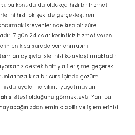
tı
, bu konuda da oldukça hızlı bir hizmeti
erini hızlı bir şekilde gerçekleştiren
andırmak isteyenlerinde kısa bir süre
adır. 7 gün 24 saat kesintisiz hizmet veren
erin en kısa sürede sonlanmasını
istem anlayışıyla işlerinizi kolaylaştırmaktadır.
yaşıyorsanız destek hattıyla iletişime geçerek
runlarınıza kısa bir süre içinde çözüm
tığımızda üyelerine sıkıntı yaşatmayan
ahis
sitesi olduğunu görmekteyiz. Yani bu
şamayacağınızdan emin olabilir ve işlemlerinizi