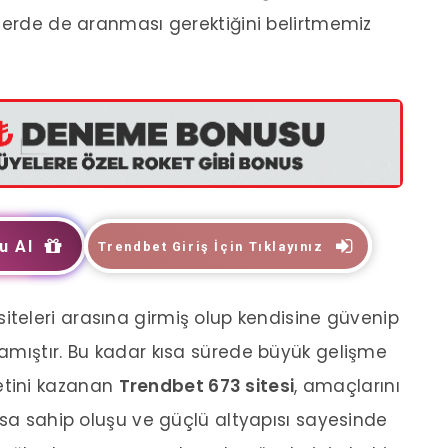
elerde de aranması gerektiğini belirtmemiz
u Al
Trendbet Giriş İçin Tıklayınız
siteleri arasına girmiş olup kendisine güvenip
amıştır. Bu kadar kısa sürede büyük gelişme
tini kazanan
Trendbet 673 sitesi
, amaçlarını
nsa sahip oluşu ve güçlü altyapısı sayesinde