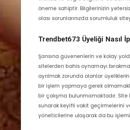
öneme sahiptir. Bilgilerinizin yeter
olası sorunlarınızda sorumluluk sitey
Trendbet673 Üyeliği Nasıl İpt
Şansına güvenenlerin ve kolay yold
sitelerden bahis oynamayı bırakmak
ayrılmak zorunda olanlar üyeliklerin
bir işlem yapmaya gerek olmamakla
bir çalışma bulunmamaktadır. Site i
sunarak keyifli vakit geçirmelerini
yöneticilerine ulaşarak da bu işle