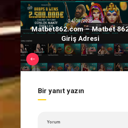
04/08/2025
Matbet862.com – Matbet 86
Giriş Adresi
Bir yanıt yazın