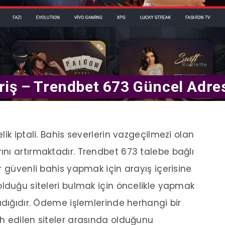
iş – Trendbet 673 Güncel Adre
ik iptali. Bahis severlerin vazgeçilmezi olan
nı artırmaktadır. Trendbet 673 talebe bağlı
r güvenli bahis yapmak için arayış içerisine
lduğu siteleri bulmak için öncelikle yapmak
adığıdır. Ödeme işlemlerinde herhangi bir
h edilen siteler arasında olduğunu