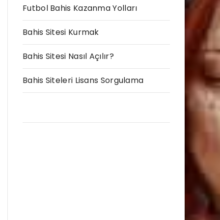
Futbol Bahis Kazanma Yolları
Bahis Sitesi Kurmak
Bahis Sitesi Nasıl Açılır?
Bahis Siteleri Lisans Sorgulama