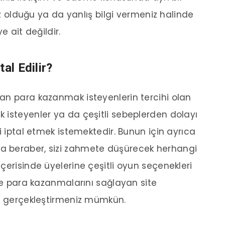
siz olduğu ya da yanlış bilgi vermeniz halinde
e ait değildir.
al Edilir?
an para kazanmak isteyenlerin tercihi olan
 isteyenler ya da çeşitli sebeplerden dolayı
i iptal etmek istemektedir. Bunun için ayrıca
 beraber, sizi zahmete düşürecek herhangi
çerisinde üyelerine çeşitli oyun seçenekleri
 ve para kazanmalarını sağlayan site
mi gerçekleştirmeniz mümkün.