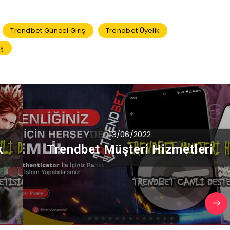
Trendbet Güncel Giriş
Trendbet Üyelik
iş
13/06/2022
k
Trendbet Müşteri Hizmetleri