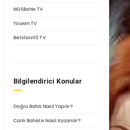
NGSBahis TV
Youwin TV
Bets1son10 TV
Bilgilendirici Konular
Doğru Bahis Nasıl Yapılır?
Canlı Bahiste Nasıl Kazanılır?