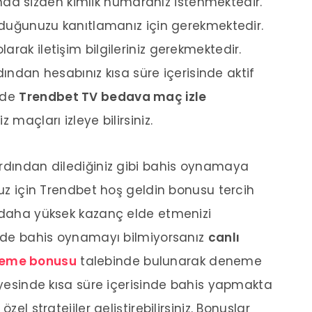
ltında sizden kimlik numaranız istenmektedir.
olduğunuzu kanıtlamanız için gerekmektedir.
rak iletişim bilgileriniz gerekmektedir.
rdından hesabınız kısa süre içerisinde aktif
 de
Trendbet TV bedava maç izle
 maçları izleye bilirsiniz.
ardından dilediğiniz gibi bahis oynamaya
nuz için Trendbet hoş geldin bonusu tercih
a daha yüksek kazanç elde etmenizi
rinde bahis oynamayı bilmiyorsanız
canlı
eme bonusu
talebinde bulunarak deneme
sayesinde kısa süre içerisinde bahis yapmakta
zel stratejiler geliştirebilirsiniz. Bonuslar