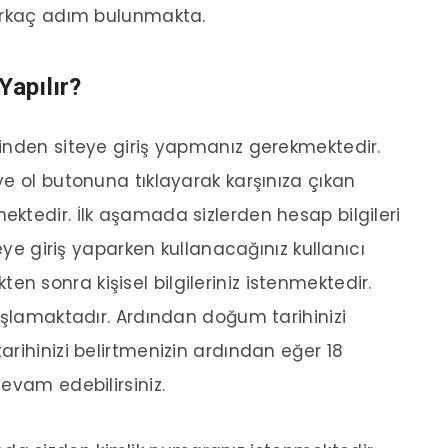
birkaç adım bulunmakta.
Yapılır?
inden siteye giriş yapmanız gerekmektedir.
e ol butonuna tıklayarak karşınıza çıkan
ktedir. İlk aşamada sizlerden hesap bilgileri
eye giriş yaparken kullanacağınız kullanıcı
ikten sonra kişisel bilgileriniz istenmektedir.
aşlamaktadır. Ardından doğum tarihinizi
rihinizi belirtmenizin ardından eğer 18
evam edebilirsiniz.