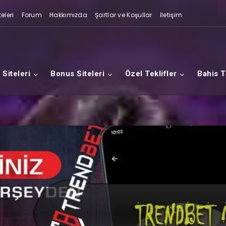
eleri
Forum
Hakkımızda
Şartlar ve Koşullar
İletişim
 Siteleri
Bonus Siteleri
Özel Teklifler
Bahis T