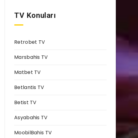
TV Konuları
Retrobet TV
Marsbahis TV
Matbet TV
Betlantis TV
Betist TV
Asyabahis TV
MoobilBahis TV