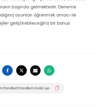
usların başında gelmektedir. Deneme
adığınız oyunları öğrenmek amacı ile
jiler geliştirebileceğiniz bir bonus