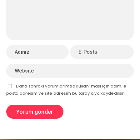
Daha sonraki yorumlarımda kullanılması için adım, e-
posta adresim ve site adresim bu tarayıcıya kaydedilsin.