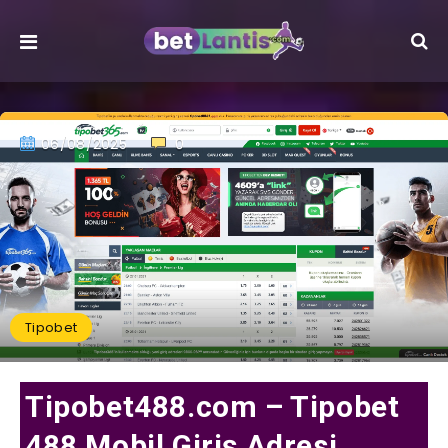
06/08/2025
0
Tipobet
Tipobet488.com – Tipobet
488 Mobil Giriş Adresi