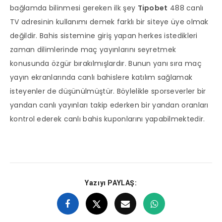
bağlamda bilinmesi gereken ilk şey
Tipobet
488 canlı
TV adresinin kullanımı demek farklı bir siteye üye olmak
değildir. Bahis sistemine giriş yapan herkes istedikleri
zaman dilimlerinde maç yayınlarını seyretmek
konusunda özgür bırakılmışlardır. Bunun yanı sıra maç
yayın ekranlarında canlı bahislere katılım sağlamak
isteyenler de düşünülmüştür. Böylelikle sporseverler bir
yandan canlı yayınları takip ederken bir yandan oranları
kontrol ederek canlı bahis kuponlarını yapabilmektedir.
Yazıyı PAYLAŞ: