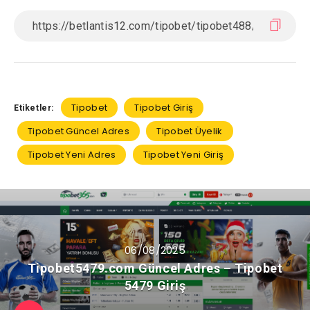
Tipobet
Tipobet Giriş
Etiketler:
Tipobet Güncel Adres
Tipobet Üyelik
Tipobet Yeni Adres
Tipobet Yeni Giriş
06/08/2025
Tipobet5479.com Güncel Adres – Tipobet
5479 Giriş