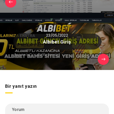
23/05/2022
Albibet Giriş
Bir yanıt yazın