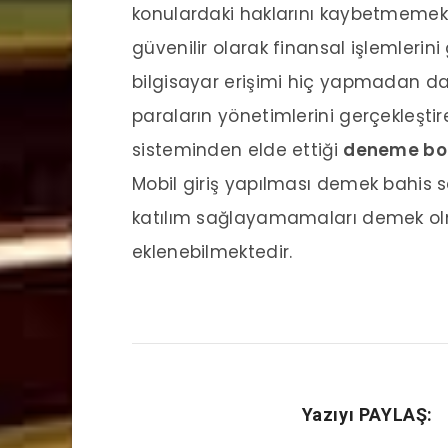
konulardaki haklarını kaybetmemekted
güvenilir olarak finansal işlemlerini 
bilgisayar erişimi hiç yapmadan d
paraların yönetimlerini gerçekleştire
sisteminden elde ettiği
deneme bo
Mobil giriş yapılması demek bahis s
katılım sağlayamamaları demek olma
eklenebilmektedir.
Yazıyı PAYLAŞ: