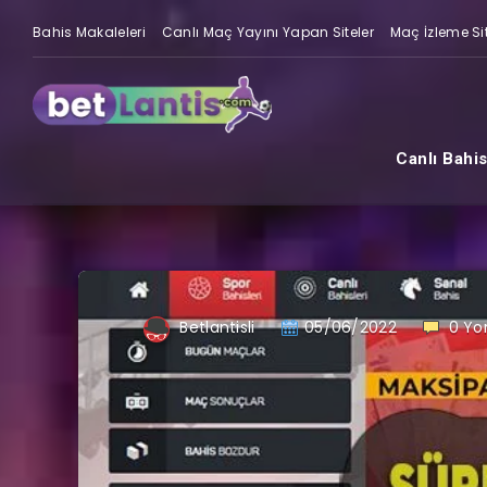
Bahis Makaleleri
Canlı Maç Yayını Yapan Siteler
Maç İzleme Sit
Canlı Bahis
Betlantisli
05/06/2022
0
Yo