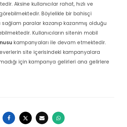
ir. Aksine kullanıcılar rahat, hızlı ve
görebilmektedir. Böylelikle bir bahisçi
a sağlam paralar kazanıp kazanmış olduğu
bilmektedir. Kullanıcıların sitenin mobil
nusu
kampanyaları ile devam etmektedir.
everlerin site içerisindeki kampanyalara
dığı için kampanya gelirleri ana gelirlere