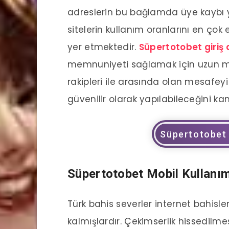
adreslerin bu bağlamda üye kaybı y
sitelerin kullanım oranlarını en çok
yer etmektedir.
Süpertotobet giriş 
memnuniyeti sağlamak için uzun mesa
rakipleri ile arasında olan mesafeyi
güvenilir olarak yapılabileceğini kan
Süpertotobet G
Süpertotobet Mobil Kullanı
Türk bahis severler internet bahisleri 
kalmışlardır. Çekimserlik hissedilm