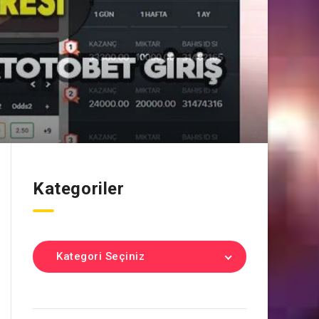
Kategoriler
Kategori Seçiniz