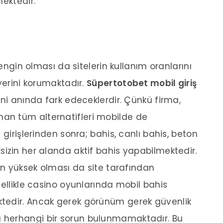
mektedir.
zengin olması da sitelerin kullanım oranlarını
yerini korumaktadır.
Süpertotobet mobil giriş
erini anında fark edeceklerdir. Çünkü firma,
n tüm alternatifleri mobilde de
 girişlerinden sonra; bahis, canlı bahis, beton
izin her alanda aktif bahis yapabilmektedir.
nin yüksek olması da site tarafından
zellikle casino oyunlarında mobil bahis
tedir. Ancak gerek görünüm gerek güvenlik
 herhangi bir sorun bulunmamaktadır. Bu