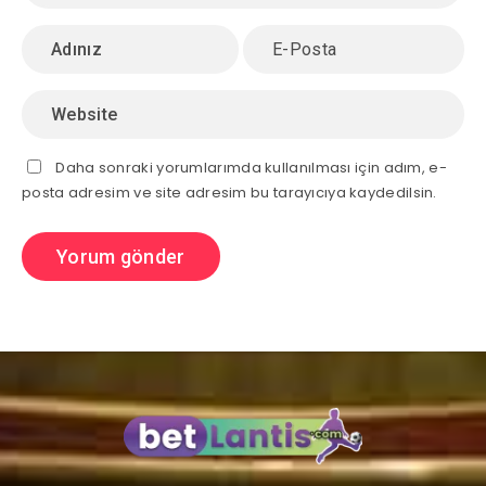
Daha sonraki yorumlarımda kullanılması için adım, e-
posta adresim ve site adresim bu tarayıcıya kaydedilsin.