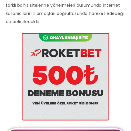
farklı bahis sitelerine yönelmeleri durumunda internet
kullanıcılarının amaçları doğrultusunda hareket edeceği
de belirtilecektir.