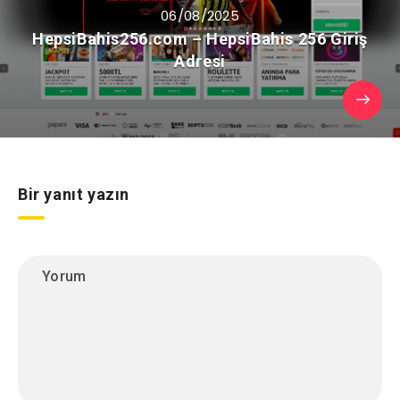
06/08/2025
HepsiBahis256.com – HepsiBahis 256 Giriş
Adresi
Bir yanıt yazın