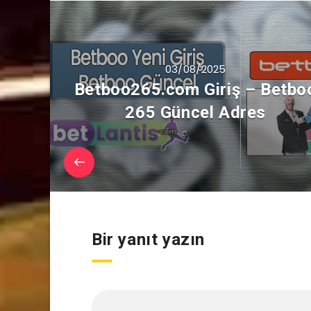
03/08/2025
Betboo265.com Giriş – Betbo
265 Güncel Adres
Bir yanıt yazın