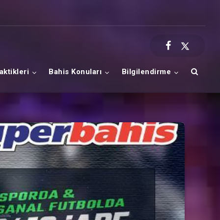
aktikleri
Bahis Konuları
Bilgilendirme