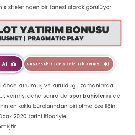
is sitelerinden bir tanesi olarak görülüyor.
 Al
Süperbahis Giriş İçin Tıklayınız
 yıl önce kurulmuş ve kurulduğu zamanlarda
met vermiş, daha sonra da
spor bahisleri
ni de
nın en köklü bürolarından biri olma özelliğini
cak 2020 tarihi itibariyle
miştir.