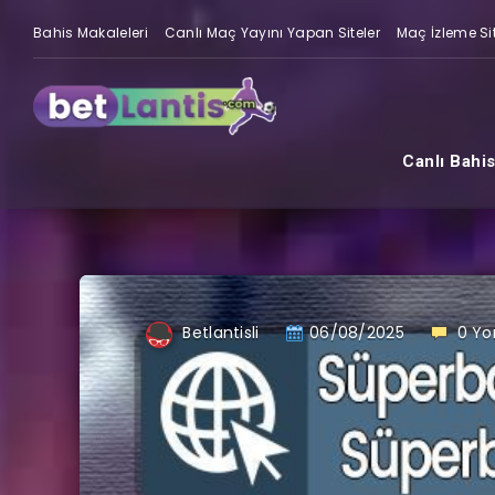
Bahis Makaleleri
Canlı Maç Yayını Yapan Siteler
Maç İzleme Sit
Canlı Bahis
Betlantisli
06/08/2025
0
Yo