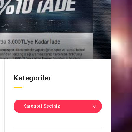
Kategoriler
Kategori Seçiniz