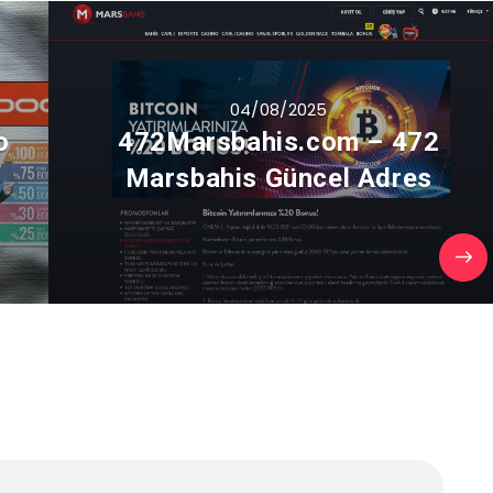
04/08/2025
o
472Marsbahis.com – 472
Marsbahis Güncel Adres