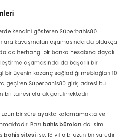
leri
erde kendini gösteren Süperbahis80
iktarlara kavuşmaları aşamasında da oldukça
lamda da herhangi bir banka hesabına dayalı
kleştirme aşamasında da başarılı bir
i bir üyenin kazanç sağladığı meblağları 10
a geçiren Süperbahis80 giriş adresi bu
 bir tanesi olarak görülmektedir.
ki uzun bir süre ayakta kalamamakta ve
anmaktadır. Bazı
bahis büroları
da isim
is
bahis sitesi
ise, 13 yıl gibi uzun bir süredir