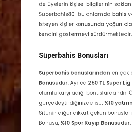
de üyelerin kişisel bilgilerinin sak
Süperbahis80 bu anlamda bahis y
isteyen kişiler konusunda yoğun ola
kendini göstermeyi sürdürmektedir.
Süperbahis Bonusları
Süperbahis bonuslarından
en çok d
Bonusudur
. Ayrıca
250 TL Süper Li
olumlu karşıladığı bonuslardandır. Ö
gerçekleştirdiğinizde ise,
%10 yatır
Sitenin diğer dikkat çeken bonuslar
Bonusu,
%10 Spor Kayıp Bonusudur
.