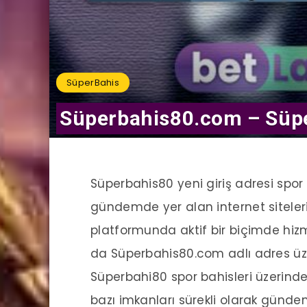
SüperBahis
Süperbahis80.com – Süpe
Süperbahis80 yeni giriş adresi spor
gündemde yer alan internet siteler
platformunda aktif bir biçimde h
da Süperbahis80.com adlı adres 
Süperbahi80 spor bahisleri üzerinde
bazı imkanları sürekli olarak günd