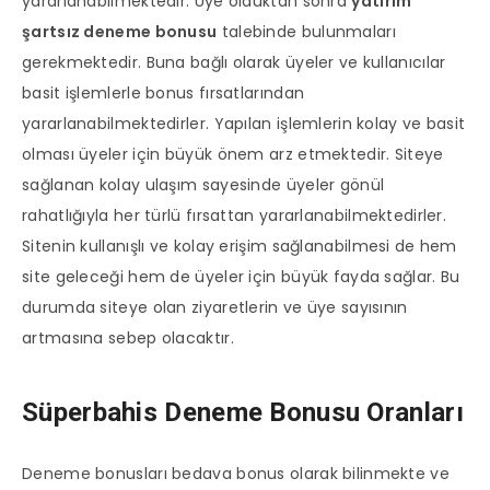
yararlanabilmektedir. Üye olduktan sonra
yatırım
şartsız deneme bonusu
talebinde bulunmaları
gerekmektedir. Buna bağlı olarak üyeler ve kullanıcılar
basit işlemlerle bonus fırsatlarından
yararlanabilmektedirler. Yapılan işlemlerin kolay ve basit
olması üyeler için büyük önem arz etmektedir. Siteye
sağlanan kolay ulaşım sayesinde üyeler gönül
rahatlığıyla her türlü fırsattan yararlanabilmektedirler.
Sitenin kullanışlı ve kolay erişim sağlanabilmesi de hem
site geleceği hem de üyeler için büyük fayda sağlar. Bu
durumda siteye olan ziyaretlerin ve üye sayısının
artmasına sebep olacaktır.
Süperbahis Deneme Bonusu Oranları
Deneme bonusları bedava bonus olarak bilinmekte ve