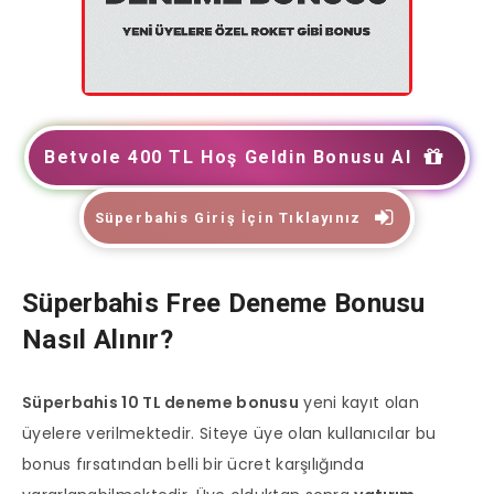
Betvole 400 TL Hoş Geldin Bonusu Al
Süperbahis Giriş İçin Tıklayınız
Süperbahis Free Deneme Bonusu
Nasıl Alınır?
Süperbahis 10 TL deneme bonusu
yeni kayıt olan
üyelere verilmektedir. Siteye üye olan kullanıcılar bu
bonus fırsatından belli bir ücret karşılığında