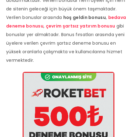
doldurmaktadır. Verilen bonuslar hem üyeler için hem
de sitenin geleceği için büyük önem taşımaktadır.
Verilen bonuslar arasında
hoş geldin bonusu
,
bedava
deneme bonusu
,
çevrim şartsız yatırım bonusu
gibi
bonuslar yer almaktadır. Bonus fırsatları arasında yeni
üyelere verilen çevrim şartsız deneme bonusu en
yüksek oranlarla çalışmakta ve kullanıcılarına hizmet
vermektedir.