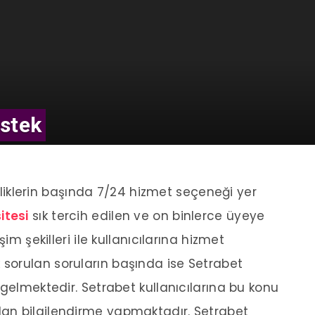
estek
elliklerin başında 7/24 hizmet seçeneği yer
itesi
sık tercih edilen ve on binlerce üyeye
im şekilleri ile kullanıcılarına hizmet
sorulan soruların başında ise Setrabet
 gelmektedir. Setrabet kullanıcılarına bu konu
an bilgilendirme yapmaktadır. Setrabet