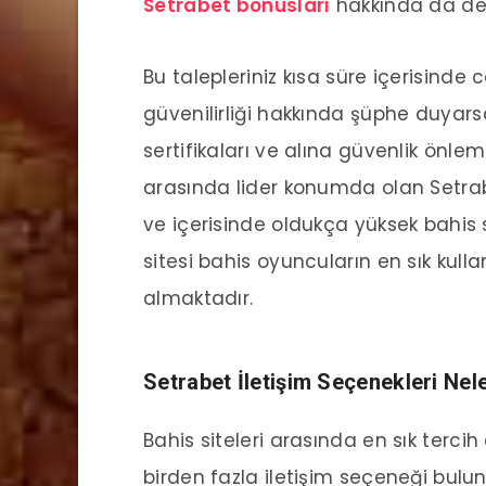
Setrabet bonusları
hakkında da deta
Bu talepleriniz kısa süre içerisinde
güvenilirliği hakkında şüphe duyarsa
sertifikaları ve alına güvenlik önlemle
arasında lider konumda olan Setrabe
ve içerisinde oldukça yüksek bahis 
sitesi bahis oyuncuların en sık kulla
almaktadır.
Setrabet İletişim Seçenekleri Nel
Bahis siteleri arasında en sık tercih
birden fazla iletişim seçeneği bulu