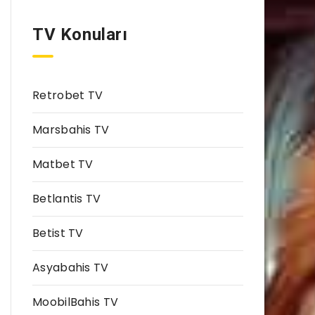
TV Konuları
Retrobet TV
Marsbahis TV
Matbet TV
Betlantis TV
Betist TV
Asyabahis TV
MoobilBahis TV