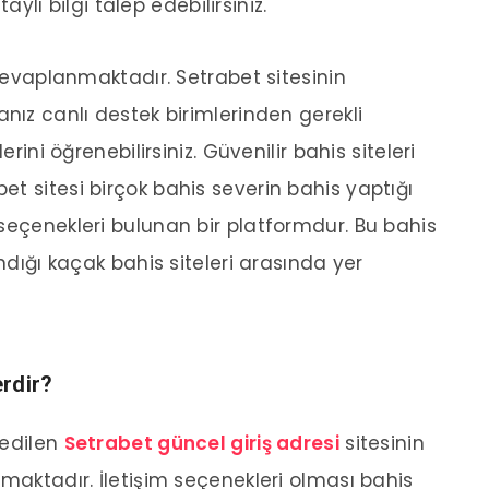
ylı bilgi talep edebilirsiniz.
 cevaplanmaktadır. Setrabet sitesinin
nız canlı destek birimlerinden gerekli
rini öğrenebilirsiniz. Güvenilir bahis siteleri
t sitesi birçok bahis severin bahis yaptığı
seçenekleri bulunan bir platformdur. Bu bahis
ndığı kaçak bahis siteleri arasında yer
erdir?
 edilen
Setrabet güncel giriş adresi
sitesinin
nmaktadır. İletişim seçenekleri olması bahis