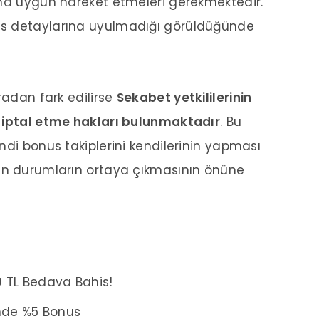
ına uygun hareket etmeleri gerekmektedir.
us detaylarına uyulmadığı görüldüğünde
radan fark edilirse
Sekabet yetkililerinin
a iptal etme hakları bulunmaktadır
. Bu
ndi bonus takiplerini kendilerinin yapması
en durumların ortaya çıkmasının önüne
00 TL Bedava Bahis!
inde %5 Bonus