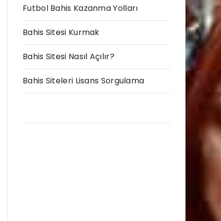
Futbol Bahis Kazanma Yolları
Bahis Sitesi Kurmak
Bahis Sitesi Nasıl Açılır?
Bahis Siteleri Lisans Sorgulama