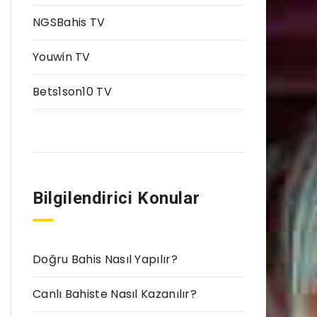
NGSBahis TV
Youwin TV
Bets1son10 TV
Bilgilendirici Konular
Doğru Bahis Nasıl Yapılır?
Canlı Bahiste Nasıl Kazanılır?