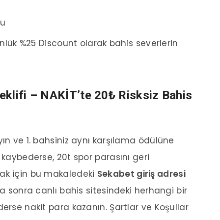
su
lük %25 Discount olarak bahis severlerin
klifi – NAKİT’te 20₺ Risksiz Bahis
yın ve 1. bahsiniz aynı karşılama ödülüne
 kaybederse, 20t spor parasını geri
mak için bu makaledeki
Sekabet giriş adresi
ha sonra canlı bahis sitesindeki herhangi bir
erse nakit para kazanın. Şartlar ve Koşullar