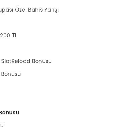
ası Özel Bahis Yarışı
200 TL
 SlotReload Bonusu
o Bonusu
u
 Bonusu
su