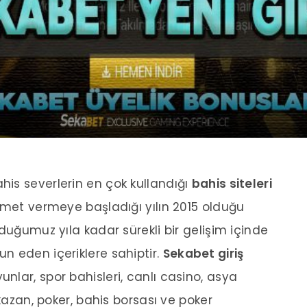
ahis severlerin en çok kullandığı
bahis siteleri
zmet vermeye başladığı yılın 2015 olduğu
duğumuz yıla kadar sürekli bir gelişim içinde
n eden içeriklere sahiptir.
Sekabet giriş
unlar, spor bahisleri, canlı casino, asya
 kazan, poker, bahis borsası ve poker