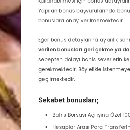
kullanabilmesi için bonus detaylar
Yapılan bonus başvurularında bon
bonuslara onay verilmemektedir.
Eğer bonus detaylarına aykırılık son
verilen bonusları geri çekme ya d
sebepten dolayı bahis severlerin ke
gerekmektedir. Böylelikle istenmey
geçilmektedir.
Sekabet bonusları
;
Bahis Borsası Açılışına Özel 1
Hesaplar Arası Para Transfer