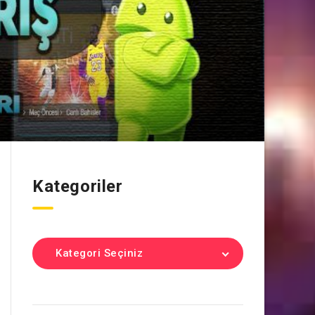
Kategoriler
Kategori Seçiniz