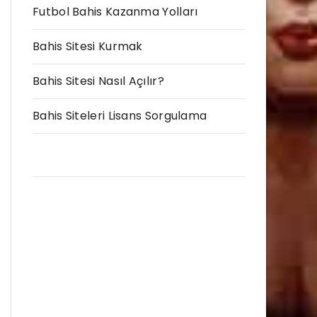
Futbol Bahis Kazanma Yolları
Bahis Sitesi Kurmak
Bahis Sitesi Nasıl Açılır?
Bahis Siteleri Lisans Sorgulama