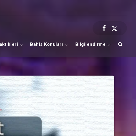
aktikleri
Bahis Konuları
Bilgilendirme