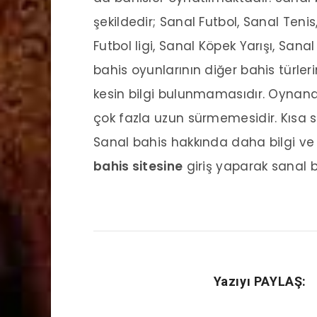
şekildedir; Sanal Futbol, Sanal Teni
Futbol ligi, Sanal Köpek Yarışı, Sana
bahis oyunlarının diğer bahis türler
kesin bilgi bulunmamasıdır. Oynanan
çok fazla uzun sürmemesidir. Kısa s
Sanal bahis hakkında daha bilgi v
bahis sitesine
giriş yaparak sanal b
Yazıyı PAYLAŞ: