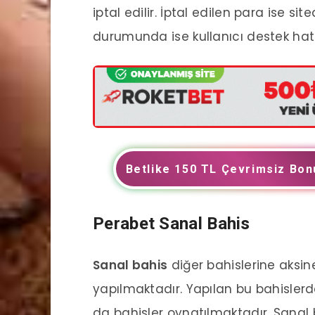
iptal edilir. İptal edilen para ise s
durumunda ise kullanıcı destek hat
Betlike 150 TL Çevrimsiz Bon
Perabet Sanal Bahis
Sanal bahis
diğer bahislerine aksi
yapılmaktadır. Yapılan bu bahislerd
da bahisler oynatılmaktadır. Sanal b