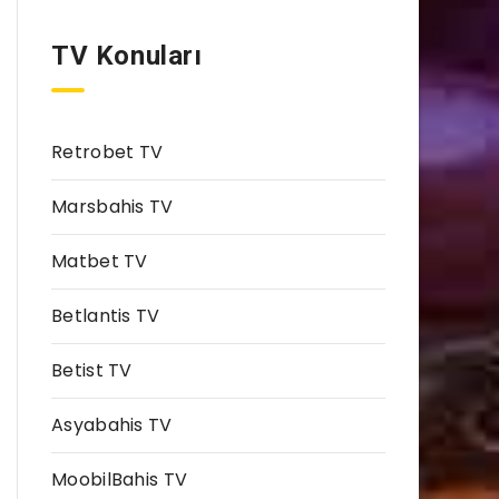
TV Konuları
Retrobet TV
Marsbahis TV
Matbet TV
Betlantis TV
Betist TV
Asyabahis TV
MoobilBahis TV