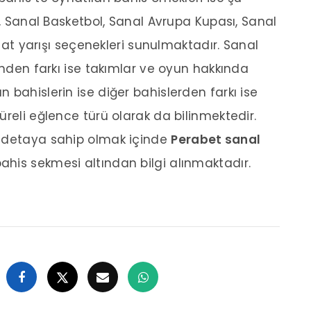
s, Sanal Basketbol, Sanal Avrupa Kupası, Sanal
l at yarışı seçenekleri sunulmaktadır. Sanal
inden farkı ise takımlar ve oyun hakkında
 bahislerin ise diğer bahislerden farkı ise
üreli eğlence türü olarak da bilinmektedir.
e detaya sahip olmak içinde
Perabet sanal
ahis sekmesi altından bilgi alınmaktadır.