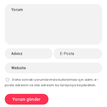
Daha sonraki yorumlarımda kullanılması için adım, e-
posta adresim ve site adresim bu tarayıcıya kaydedilsin.