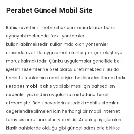
Perabet Güncel Mobil Site
Bahis severlerin mobil cihazlarını aracı kılarak bahis
oynayabilmelerinde farklı yöntemler
kullanılabilmektedir. Kullanımda olan yöntemler
arasında özellikle uygulamalı olanlar pek çok eleştiriye
maruz kalmaktadır. Çünkü uygulamalar genellikle belli
işletim sistemlerine özel olarak üretilmektedir. Bu da
bahis tutkunlarının mobil erişim haklarını kısıtlamaktadır.
Perabet mobil bahis
yapılabilmesi için bahsedilen
nedenler yüzünden uygulama metodunu tercih
etmemiştir. Bahis severlerin sitedeki mobil sistemleri
değerlendirebilmeleri için herhangi bir mobil internet
tarayıcısını kullanmaları yeterlidir. Ancak giriş işlemleri
klasik bahislerde olduğu gibi güncel adreslerle birlikte