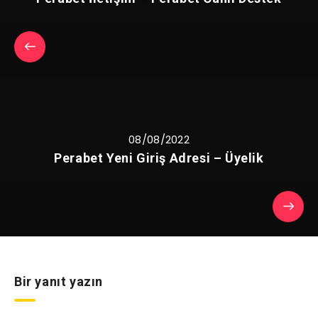
08/08/2022
Perabet Yeni Giriş Adresi – Üyelik
Bir yanıt yazın