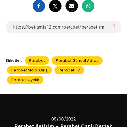
Perabet
Perabet Güncel Adres
Etiketler:
Perabet Mobil Giriş
Perabet TV
Perabet Üyelik
08/08/2022
Perabet İletişim – Perabet Canlı Destek