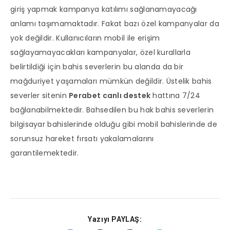
giriş yapmak kampanya katılımı sağlanamayacağı
anlamı taşımamaktadır. Fakat bazı özel kampanyalar da
yok değildir. Kullanıcıların mobil ile erişim
sağlayamayacakları kampanyalar, özel kurallarla
belirtildiği için bahis severlerin bu alanda da bir
mağduriyet yaşamaları mümkün değildir. Üstelik bahis
severler sitenin
Perabet canlı destek
hattına 7/24
bağlanabilmektedir. Bahsedilen bu hak bahis severlerin
bilgisayar bahislerinde olduğu gibi mobil bahislerinde de
sorunsuz hareket fırsatı yakalamalarını
garantilemektedir.
Yazıyı PAYLAŞ: