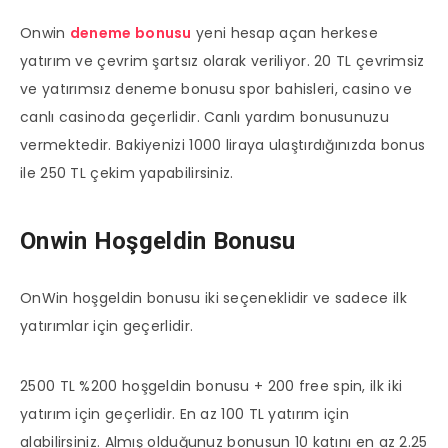
Onwin
deneme bonusu
yeni hesap açan herkese
yatırım ve çevrim şartsız olarak veriliyor. 20 TL çevrimsiz
ve yatırımsız deneme bonusu spor bahisleri, casino ve
canlı casinoda geçerlidir. Canlı yardım bonusunuzu
vermektedir. Bakiyenizi 1000 liraya ulaştırdığınızda bonus
ile 250 TL çekim yapabilirsiniz.
Onwin Hoşgeldin Bonusu
OnWin hoşgeldin bonusu iki seçeneklidir ve sadece ilk
yatırımlar için geçerlidir.
2500 TL %200 hoşgeldin bonusu + 200 free spin, ilk iki
yatırım için geçerlidir. En az 100 TL yatırım için
alabilirsiniz. Almış olduğunuz bonusun 10 katını en az 2.25