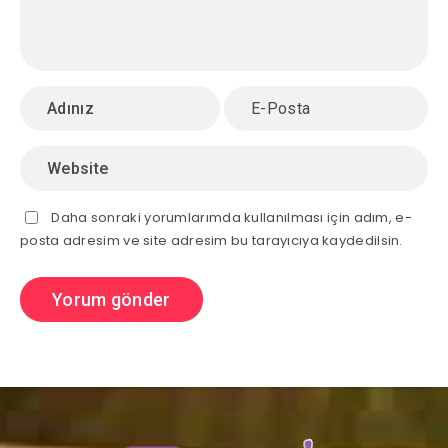
Daha sonraki yorumlarımda kullanılması için adım, e-
posta adresim ve site adresim bu tarayıcıya kaydedilsin.