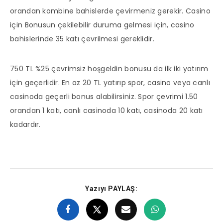
orandan kombine bahislerde çevirmeniz gerekir. Casino
için Bonusun çekilebilir duruma gelmesi için, casino
bahislerinde 35 katı çevrilmesi gereklidir.
750 TL %25 çevrimsiz hoşgeldin bonusu da ilk iki yatırım
için geçerlidir. En az 20 TL yatırıp spor, casino veya canlı
casinoda geçerli bonus alabilirsiniz. Spor çevrimi 1.50
orandan 1 katı, canlı casinoda 10 katı, casinoda 20 katı
kadardır.
Yazıyı PAYLAŞ: