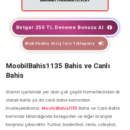
Betgar 250 TL Deneme Bonusu Al
Mobilbahis Giriş İçin Tıklayınız
MoobilBahis1135 Bahis ve Canlı
Bahis
Sitenin içerisinde yer alan çok çeşitli hizmetlerinden ilk
olarak bahis ya da canlı bahis kısmından
inceleyebilirsiniz.
MoobilBahis1135
Bahis ve Canlı Bahis
kısmında tıklandığında kategoriler ve diğer branşlar
karşınıza çıkacaktır. Futbol, basketbol, tenis, voleybol,