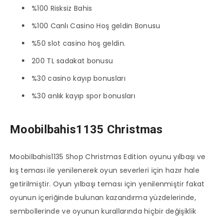
%100 Risksiz Bahis
%100 Canlı Casino Hoş geldin Bonusu
%50 slot casino hoş geldin.
200 TL sadakat bonusu
%30 casino kayıp bonusları
%30 anlık kayıp spor bonusları
Moobilbahis1135 Christmas
Moobilbahis1135 Shop Christmas Edition oyunu yılbaşı ve
kış teması ile yenilenerek oyun severleri için hazır hale
getirilmiştir. Oyun yılbaşı teması için yenilenmiştir fakat
oyunun içeriğinde bulunan kazandırma yüzdelerinde,
sembollerinde ve oyunun kurallarında hiçbir değişiklik