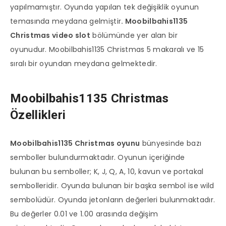
yapılmamıştır. Oyunda yapılan tek değişiklik oyunun
temasında meydana gelmiştir
. Moobilbahis1135
Christmas video slot
bölümünde yer alan bir
oyunudur. Moobilbahis1135 Christmas 5 makaralı ve 15
sıralı bir oyundan meydana gelmektedir.
Moobilbahis1135 Christmas
Özellikleri
Moobilbahis1135 Christmas oyunu
bünyesinde bazı
semboller bulundurmaktadır. Oyunun içeriğinde
bulunan bu semboller; K, J, Q, A, 10, kavun ve portakal
sembolleridir. Oyunda bulunan bir başka sembol ise wild
sembolüdür. Oyunda jetonların değerleri bulunmaktadır.
Bu değerler 0.01 ve 1.00 arasında değişim