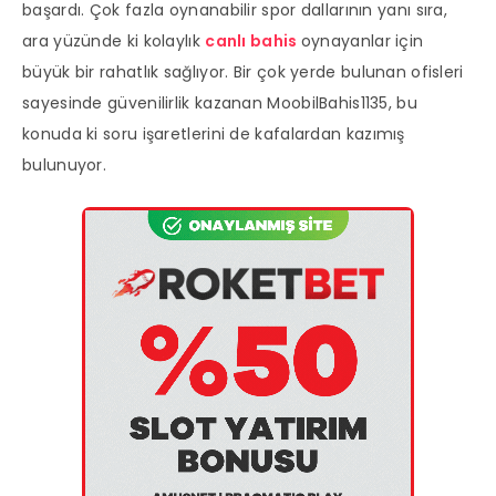
başardı. Çok fazla oynanabilir spor dallarının yanı sıra,
ara yüzünde ki kolaylık
canlı bahis
oynayanlar için
büyük bir rahatlık sağlıyor. Bir çok yerde bulunan ofisleri
sayesinde güvenilirlik kazanan MoobilBahis1135, bu
konuda ki soru işaretlerini de kafalardan kazımış
bulunuyor.