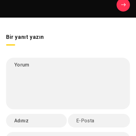
Bir yanıt yazın