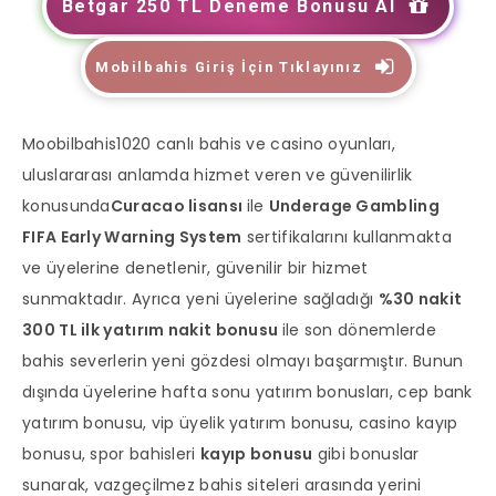
Betgar 250 TL Deneme Bonusu Al
Mobilbahis Giriş İçin Tıklayınız
Moobilbahis1020 canlı bahis ve casino oyunları,
uluslararası anlamda hizmet veren ve güvenilirlik
konusunda
Curacao lisansı
ile
Underage Gambling
FIFA Early Warning System
sertifikalarını kullanmakta
ve üyelerine denetlenir, güvenilir bir hizmet
sunmaktadır. Ayrıca yeni üyelerine sağladığı
%30 nakit
300 TL ilk yatırım nakit bonusu
ile son dönemlerde
bahis severlerin yeni gözdesi olmayı başarmıştır. Bunun
dışında üyelerine hafta sonu yatırım bonusları, cep bank
yatırım bonusu, vip üyelik yatırım bonusu, casino kayıp
bonusu, spor bahisleri
kayıp bonusu
gibi bonuslar
sunarak, vazgeçilmez bahis siteleri arasında yerini