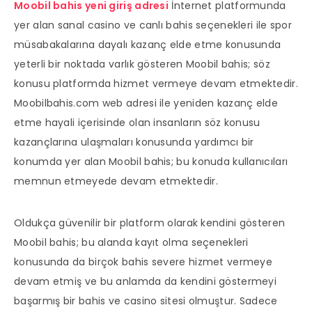
Moobil bahis yeni giriş adresi
İnternet platformunda
yer alan sanal casino ve canlı bahis seçenekleri ile spor
müsabakalarına dayalı kazanç elde etme konusunda
yeterli bir noktada varlık gösteren Moobil bahis; söz
konusu platformda hizmet vermeye devam etmektedir.
Moobilbahis.com web adresi ile yeniden kazanç elde
etme hayali içerisinde olan insanların söz konusu
kazançlarına ulaşmaları konusunda yardımcı bir
konumda yer alan Moobil bahis; bu konuda kullanıcıları
memnun etmeyede devam etmektedir.
Oldukça güvenilir bir platform olarak kendini gösteren
Moobil bahis; bu alanda kayıt olma seçenekleri
konusunda da birçok bahis severe hizmet vermeye
devam etmiş ve bu anlamda da kendini göstermeyi
başarmış bir bahis ve casino sitesi olmuştur. Sadece