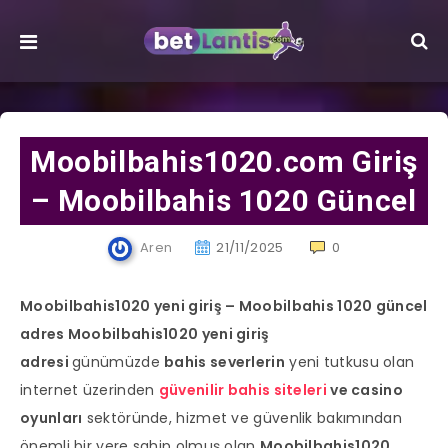
Moobilbahis1020.com Giriş
– Moobilbahis 1020 Güncel
Aren
21/11/2025
0
Moobilbahis1020 yeni giriş – Moobilbahis 1020 güncel
adres Moobilbahis1020 yeni giriş
adresi
günümüzde
bahis severlerin
yeni tutkusu olan
internet üzerinden
güvenilir bahis siteleri
ve casino
oyunları
sektöründe, hizmet ve güvenlik bakımından
önemli bir yere sahip olmuş olan
Moobilbahis1020