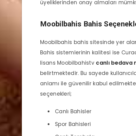
üyeliklerinden onay almaları mümkü
Moobilbahis Bahis Seçenekl
Moobilbahis bahis sitesinde yer ala
Bahis sistemlerinin kalitesi ise Cu
lisans Moobilbahistv
canlı bedava 
belirtmektedir. Bu sayede kullanıcıl
anlamı ile güvenilir kabul edilmekte
seçenekleri;
Canlı Bahisler
Spor Bahisleri