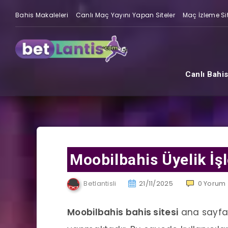
Bahis Makaleleri
Canlı Maç Yayını Yapan Siteler
Maç İzleme Sit
Canlı Bahis
Moobilbahis Üyelik İş
Betlantisli
21/11/2025
0
Yorum
Moobilbahis bahis sitesi
ana sayfası