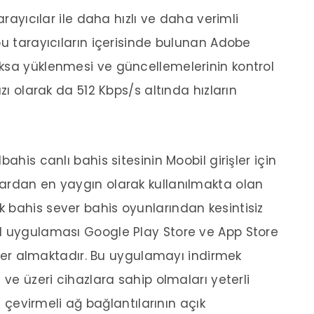
arayıcılar ile daha hızlı ve daha verimli
bu tarayıcıların içerisinde bulunan Adobe
ksa yüklenmesi ve güncellemelerinin kontrol
zı olarak da 512 Kbps/s altında hızların
ahis canlı bahis sitesinin Moobil girişler için
ardan en yaygın olarak kullanılmakta olan
 bahis sever bahis oyunlarından kesintisiz
l uygulaması Google Play Store ve App Store
n yer almaktadır. Bu uygulamayı indirmek
 ve üzeri cihazlara sahip olmaları yeterli
4g çevirmeli ağ bağlantılarının açık