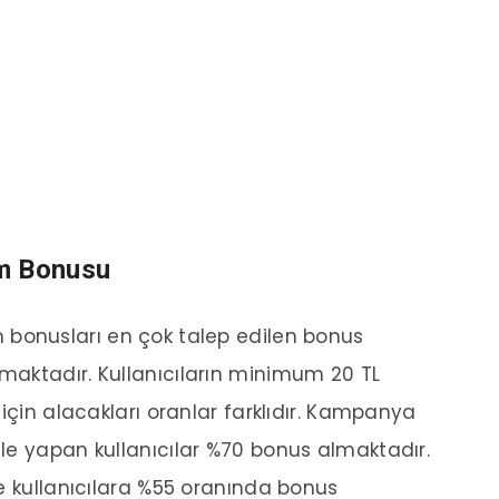
ım Bonusu
 bonusları en çok talep edilen bonus
aktadır. Kullanıcıların minimum 20 TL
için alacakları oranlar farklıdır. Kampanya
le yapan kullanıcılar %70 bonus almaktadır.
e kullanıcılara %55 oranında bonus