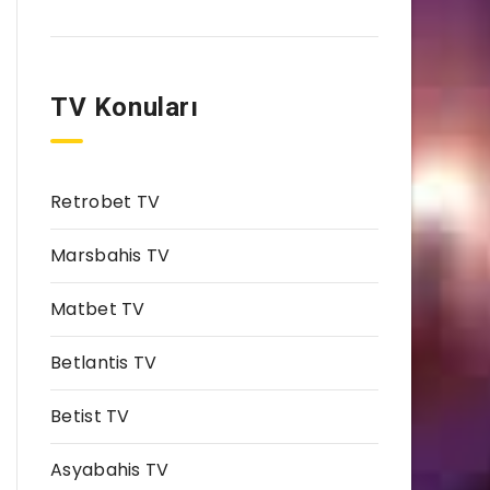
TV Konuları
Retrobet TV
Marsbahis TV
Matbet TV
Betlantis TV
Betist TV
Asyabahis TV