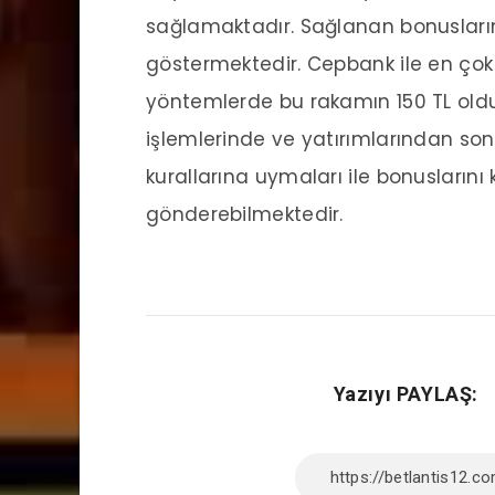
sağlamaktadır. Sağlanan bonuslar
göstermektedir. Cepbank ile en çok 
yöntemlerde bu rakamın 150 TL olduğ
işlemlerinde ve yatırımlarından so
kurallarına uymaları ile bonuslarını 
gönderebilmektedir.
Yazıyı PAYLAŞ: