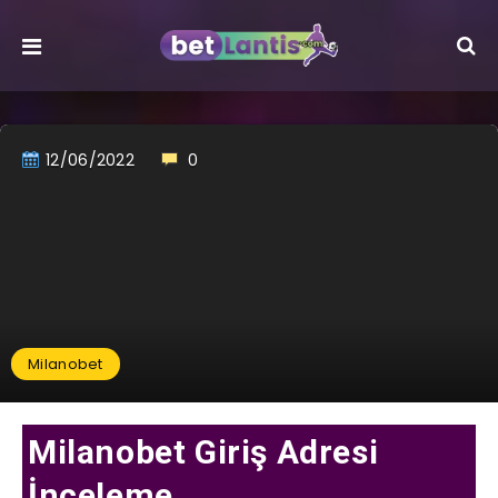
12/06/2022
0
Milanobet
Milanobet Giriş Adresi
İnceleme