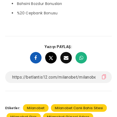
Bahsini Bozdur Bonusları
%20 Cepbank Bonusu
Yazıyı PAYLAŞ:
Milanobet
Milanobet Canlı Bahis Sitesi
Etiketler:
Milanobet Giriş
Milanobet Güncel Adres