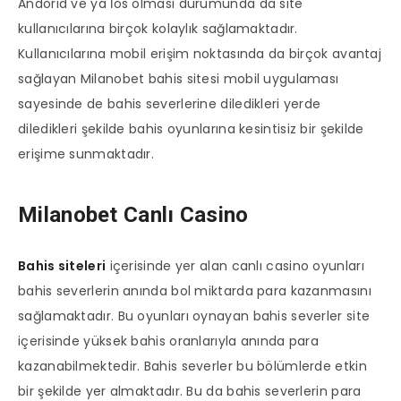
Andorid ve ya İos olması durumunda da site
kullanıcılarına birçok kolaylık sağlamaktadır.
Kullanıcılarına mobil erişim noktasında da birçok avantaj
sağlayan Milanobet bahis sitesi mobil uygulaması
sayesinde de bahis severlerine diledikleri yerde
diledikleri şekilde bahis oyunlarına kesintisiz bir şekilde
erişime sunmaktadır.
Milanobet Canlı Casino
Bahis siteleri
içerisinde yer alan canlı casino oyunları
bahis severlerin anında bol miktarda para kazanmasını
sağlamaktadır. Bu oyunları oynayan bahis severler site
içerisinde yüksek bahis oranlarıyla anında para
kazanabilmektedir. Bahis severler bu bölümlerde etkin
bir şekilde yer almaktadır. Bu da bahis severlerin para