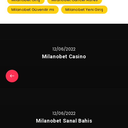
Milanobet Güvenilir mi
Milanobet Yeni Giriş
12/06/2022
Milanobet Casino
12/06/2022
Milanobet Sanal Bahis