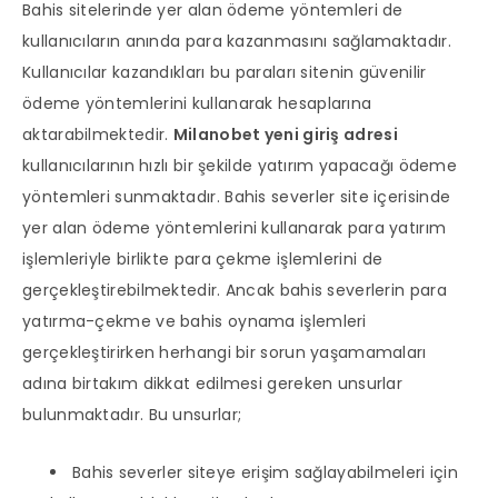
Bahis sitelerinde yer alan ödeme yöntemleri de
kullanıcıların anında para kazanmasını sağlamaktadır.
Kullanıcılar kazandıkları bu paraları sitenin güvenilir
ödeme yöntemlerini kullanarak hesaplarına
aktarabilmektedir.
Milanobet yeni giriş adresi
kullanıcılarının hızlı bir şekilde yatırım yapacağı ödeme
yöntemleri sunmaktadır. Bahis severler site içerisinde
yer alan ödeme yöntemlerini kullanarak para yatırım
işlemleriyle birlikte para çekme işlemlerini de
gerçekleştirebilmektedir. Ancak bahis severlerin para
yatırma-çekme ve bahis oynama işlemleri
gerçekleştirirken herhangi bir sorun yaşamamaları
adına birtakım dikkat edilmesi gereken unsurlar
bulunmaktadır. Bu unsurlar;
Bahis severler siteye erişim sağlayabilmeleri için