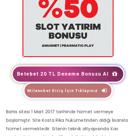
Betebet 20 TL Deneme Bonusu Al
Milanobet Giriş İçin Tıklayınız
Bahis sitesi 1 Mart 2017 tarihinde hizmet vermeye
başlamıştır. Site Kosta Rika hükümetinden aldığı lisansla
hizmet vermektedir. Sitenin teknik altyapısında Xax