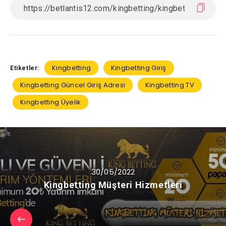
Kingbetting
Kingbetting Giriş
Etiketler:
Kingbetting Güncel Giriş Adresi
Kingbetting TV
Kingbetting Üyelik
30/05/2022
Kingbetting Müşteri Hizmetleri