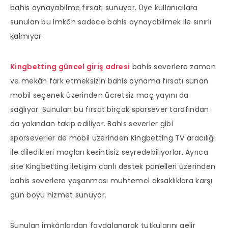
bahis oynayabilme fırsatı sunuyor. Üye kullanıcılara
sunulan bu imkân sadece bahis oynayabilmek ile sınırlı
kalmıyor.
Kingbetting güncel giriş adresi
bahis severlere zaman
ve mekân fark etmeksizin bahis oynama fırsatı sunan
mobil seçenek üzerinden ücretsiz maç yayını da
sağlıyor. Sunulan bu fırsat birçok sporsever tarafından
da yakından takip ediliyor. Bahis severler gibi
sporseverler de mobil üzerinden Kingbetting TV aracılığı
ile diledikleri maçları kesintisiz seyredebiliyorlar. Ayrıca
site Kingbetting iletişim canlı destek panelleri üzerinden
bahis severlere yaşanması muhtemel aksaklıklara karşı
gün boyu hizmet sunuyor.
Sunulan imkânlardan faydalanarak tutkularını gelir