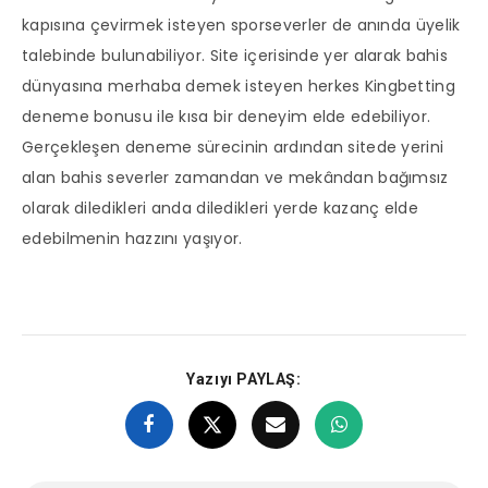
kapısına çevirmek isteyen sporseverler de anında üyelik
talebinde bulunabiliyor. Site içerisinde yer alarak bahis
dünyasına merhaba demek isteyen herkes Kingbetting
deneme bonusu ile kısa bir deneyim elde edebiliyor.
Gerçekleşen deneme sürecinin ardından sitede yerini
alan bahis severler zamandan ve mekândan bağımsız
olarak diledikleri anda diledikleri yerde kazanç elde
edebilmenin hazzını yaşıyor.
Yazıyı PAYLAŞ: