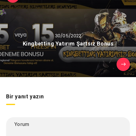
30/05/2022
Kingbetting Yatırım Şartsız Bonus
Bir yanıt yazın