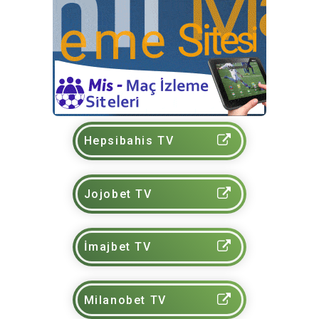
Hepsibahis TV
Jojobet TV
İmajbet TV
Milanobet TV