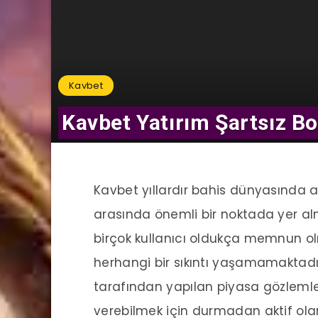
Kavbet
Kavbet Yatırım Şartsız B
Kavbet yıllardır bahis dünyasında adı
arasında önemli bir noktada yer al
birçok kullanıcı oldukça memnun ol
herhangi bir sıkıntı yaşamamaktadı
tarafından yapılan piyasa gözlemleri 
verebilmek için durmadan aktif ola