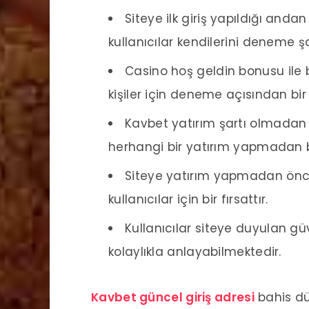
Siteye ilk giriş yapıldığı anda
kullanıcılar kendilerini deneme ş
Casino hoş geldin bonusu ile
kişiler için deneme açısından bir
Kavbet yatırım şartı olmadan bo
herhangi bir yatırım yapmadan 
Siteye yatırım yapmadan önce
kullanıcılar için bir fırsattır.
Kullanıcılar siteye duyulan g
kolaylıkla anlayabilmektedir.
Kavbet güncel giriş adresi
bahis dü