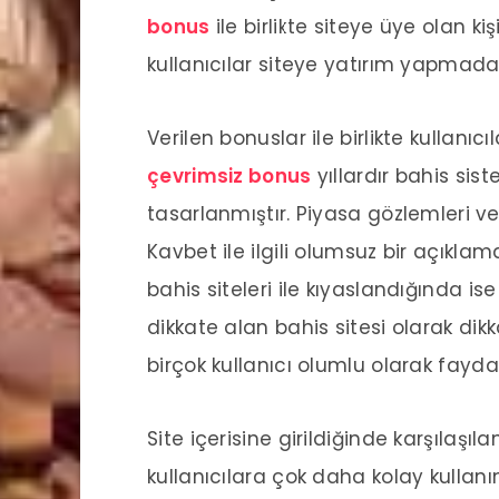
bonus
ile birlikte siteye üye olan ki
kullanıcılar siteye yatırım yapma
Verilen bonuslar ile birlikte kullanıcı
çevrimsiz bonus
yıllardır bahis sist
tasarlanmıştır. Piyasa gözlemleri ve
Kavbet ile ilgili olumsuz bir açık
bahis siteleri ile kıyaslandığında is
dikkate alan bahis sitesi olarak dikk
birçok kullanıcı olumlu olarak fayd
Site içerisine girildiğinde karşılaşılan
kullanıcılara çok daha kolay kullanı