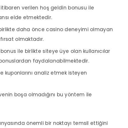
n itibaren verilen hoş geldin bonusu ile
ansı elde etmektedir.
 birlikte daha önce casino deneyimi olmayan
 fırsat olmaktadır.
nus ile birlikte siteye üye olan kullanıcılar
bonuslardan faydalanabilmektedir.
 kuponlarını analiz etmek isteyen
üvenin boşa olmadığını bu yöntem ile
nyasında önemli bir noktayı temsil ettiğini