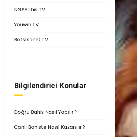
NGSBahis TV
Youwin TV
Bets1son10 TV
Bilgilendirici Konular
Doğru Bahis Nasıl Yapılır?
Canlı Bahiste Nasıl Kazanılır?