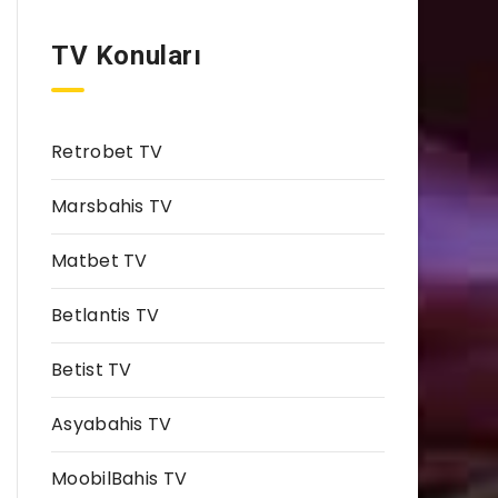
TV Konuları
Retrobet TV
Marsbahis TV
Matbet TV
Betlantis TV
Betist TV
Asyabahis TV
MoobilBahis TV