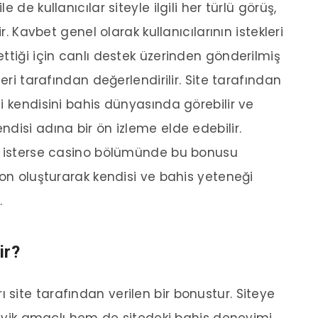
ile de kullanıcılar siteyle ilgili her türlü görüş,
r. Kavbet genel olarak kullanıcılarının istekleri
ttiği için canlı destek üzerinden gönderilmiş
eri tarafından değerlendirilir. Site tarafından
i kendisini bahis dünyasında görebilir ve
disi adına bir ön izleme elde edebilir.
cı isterse casino bölümünde bu bonusu
pon oluşturarak kendisi ve bahis yeteneği
r.
ir?
 site tarafından verilen bir bonustur. Siteye