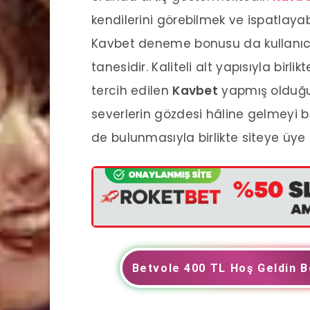
kendilerini görebilmek ve ispatlaya
Kavbet deneme bonusu da kullanıcıl
tanesidir. Kaliteli alt yapısıyla birl
tercih edilen
Kavbet
yapmış olduğu k
severlerin gözdesi hâline gelmeyi baş
de bulunmasıyla birlikte siteye üye 
Betvole 400 TL Hoş Geldin B