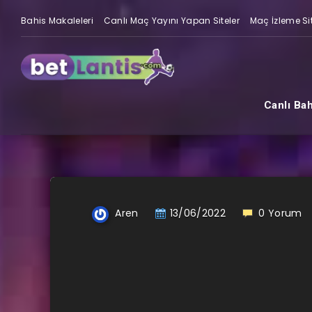
Bahis Makaleleri
Canlı Maç Yayını Yapan Siteler
Maç İzleme Sit
Canlı Bah
Aren
13/06/2022
0
Yorum