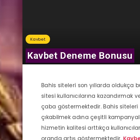
Kavbet
Kavbet Deneme Bonusu
Bahis siteleri son yıllarda oldukça 
sitesi kullanıcılarına kazandırmak ve
çaba göstermektedir. Bahis siteleri
çıkabilmek adına çeşitli kampanyala
hizmetin kalitesi arttıkça kullanıcıl
oranda artış göstermektedir.
Kavb