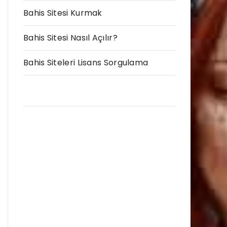
Bahis Sitesi Kurmak
Bahis Sitesi Nasıl Açılır?
Bahis Siteleri Lisans Sorgulama