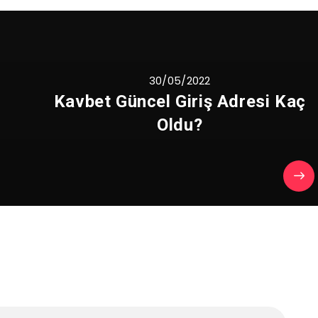
30/05/2022
Kavbet Güncel Giriş Adresi Kaç
Oldu?