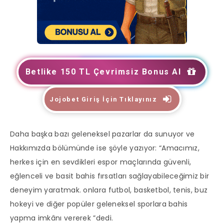
Betlike 150 TL Çevrimsiz Bonus Al
Jojobet Giriş İçin Tıklayınız
Daha başka bazı geleneksel pazarlar da sunuyor ve
Hakkımızda bölümünde ise şöyle yazıyor: “Amacımız,
herkes için en sevdikleri espor maçlarında güvenli,
eğlenceli ve basit bahis fırsatları sağlayabileceğimiz bir
deneyim yaratmak. onlara futbol, ​​basketbol, ​​tenis, buz
hokeyi ve diğer popüler geleneksel sporlara bahis
yapma imkânı vererek ”dedi.