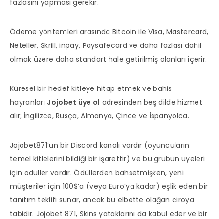
fazlasını yapması gerekir.
Ödeme yöntemleri arasında Bitcoin ile Visa, Mastercard,
Neteller, Skrill, inpay, Paysafecard ve daha fazlası dahil
olmak üzere daha standart hale getirilmiş olanları içerir.
Küresel bir hedef kitleye hitap etmek ve bahis
hayranları
Jojobet üye ol
adresinden beş dilde hizmet
alır; İngilizce, Rusça, Almanya, Çince ve İspanyolca.
Jojobet871’un bir Discord kanalı vardır (oyuncuların
temel kitlelerini bildiği bir işarettir) ve bu grubun üyeleri
için ödüller vardır. Ödüllerden bahsetmişken, yeni
müşteriler için 100$’a (veya Euro’ya kadar) eşlik eden bir
tanıtım teklifi sunar, ancak bu elbette olağan ciroya
tabidir. Jojobet 871, Skins yataklarını da kabul eder ve bir