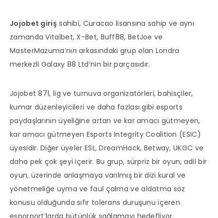
Jojobet giriş
sahibi, Curacao lisansına sahip ve aynı
zamanda Vitalbet, X-Bet, Buff88, BetJoe ve
MasterMazuma’nın arkasındaki grup olan Londra
merkezli Galaxy 88 Ltd’nin bir parçasıdır.
Jojobet 871, lig ve turnuva organizatörleri, bahisçiler,
kumar düzenleyicileri ve daha fazlası gibi esports
paydaşlarının üyeliğine artan ve kar amacı gütmeyen,
kar amacı gütmeyen Esports Integrity Coalition (ESIC)
üyesidir. Diğer üyeler ESL, DreamHack, Betway, UKGC ve
daha pek çok şeyi içerir. Bu grup, sürpriz bir oyun, adil bir
oyun, üzerinde anlaşmaya varılmış bir dizi kural ve
yönetmeliğe uyma ve faul çalma ve aldatma söz
konusu olduğunda sıfır tolerans duruşunu içeren
esporport’larda bütünlük sağlamayı hedefliyor.