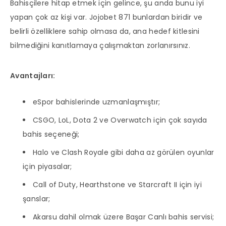
Bahisçilere hitap etmek için gelince, şu anda bunu iyi
yapan çok az kişi var. Jojobet 871 bunlardan biridir ve
belirli özelliklere sahip olmasa da, ana hedef kitlesini
bilmediğini kanıtlamaya çalışmaktan zorlanırsınız.
Avantajları:
eSpor bahislerinde uzmanlaşmıştır;
CSGO, LoL, Dota 2 ve Overwatch için çok sayıda
bahis seçeneği;
Halo ve Clash Royale gibi daha az görülen oyunlar
için piyasalar;
Call of Duty, Hearthstone ve Starcraft II için iyi
şanslar;
Akarsu dahil olmak üzere Başar Canlı bahis servisi;