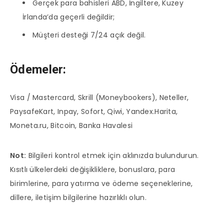
Gerçek para bahisleri ABD, İngiltere, Kuzey
İrlanda’da geçerli değildir;
Müşteri desteği 7/24 açık değil.
Ödemeler:
Visa / Mastercard, Skrill (Moneybookers), Neteller,
PaysafeKart, Inpay, Sofort, Qiwi, Yandex.Harita,
Moneta.ru, Bitcoin, Banka Havalesi
Not:
Bilgileri kontrol etmek için aklınızda bulundurun.
Kısıtlı ülkelerdeki değişikliklere, bonuslara, para
birimlerine, para yatırma ve ödeme seçeneklerine,
dillere, iletişim bilgilerine hazırlıklı olun.