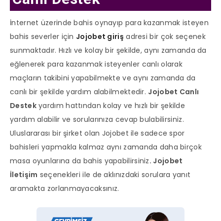
İnternet üzerinde bahis oynayıp para kazanmak isteyen
bahis severler için
Jojobet giriş
adresi bir çok seçenek
sunmaktadır. Hızlı ve kolay bir şekilde, aynı zamanda da
eğlenerek para kazanmak isteyenler canlı olarak
maçların takibini yapabilmekte ve aynı zamanda da
canlı bir şekilde yardım alabilmektedir.
Jojobet Canlı
Destek
yardım hattından kolay ve hızlı bir şekilde
yardım alabilir ve sorularınıza cevap bulabilirsiniz.
Uluslararası bir şirket olan Jojobet ile sadece spor
bahisleri yapmakla kalmaz aynı zamanda daha birçok
masa oyunlarına da bahis yapabilirsiniz
. Jojobet
İletişim
seçenekleri ile de aklınızdaki sorulara yanıt
aramakta zorlanmayacaksınız.