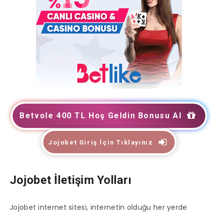
Betvole 400 TL Hoş Geldin Bonusu Al
Jojobet Giriş İçin Tıklayınız
Jojobet İletişim Yolları
Jojobet internet sitesi, internetin olduğu her yerde