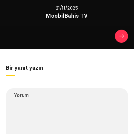
21/11/2025
MoobilBahis TV
Bir yanıt yazın