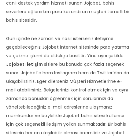
canlı destek yardım hizmeti sunan Jojobet, bahis
severlere eğlenirken para kazandıran müşteri temelli bir
bahis sitesidir.
Gün içinde ne zaman ve nasıl isterseniz iletişime
geçebileceğiniz Jojobet internet sitesinde para yatırma
ve çekme işlemi de oldukça basittir. Yine aynı şekilde
Jojobet İletişim
sizlere bu konuda çok fazla seçenek
sunar; Jojobet’e hem Instagram hem de Twitter’dan da
ulaşabilirsiniz. Eğer dilerseniz Müşteri Hizmetleri’ne e-
mail atabilirsiniz. Belgelerinizi kontrol etmek için ve aynı
zamanda bonusları öğrenmek için sorularınızı da
yöneltebileceğiniz e-mail adreslerine ulaşmanız
mümkündür ve böylelikle Jojobet bahis sitesi kullanıcı
için çok seçenekli iletişim yolları sunmaktadır. Bir bahis
sitesinin her an ulaşılabilir olması önemlidir ve Jojobet