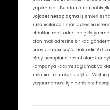
yapılmalıdır. Bundan ötürü bahisçile
Jojobet hesap açma
işlemleri esn
kullanıcılardan mail adresleri isten
oldukları mail adresine giriş yapmal
olan mail adresine bir kod gönderm
onaylanması sağlamaktadır. Aktivas
birey hesaplarını resmi olarak ona
kampanya katılımı sağlamak ya da 
kullanımı mümkün değildir. Verile
yaşanmaması için bahislere hesap 