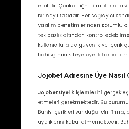
etkilidir. Çünkü diğer firmaların aks
bir hayli fazladır. Her sağlayıcı ke
yazılım denetimlerinden sorumlu old
tek başlık altından kontrol edebilm
kullanıcılara da güvenlik ve içerik çe
bahisçilerin siteye üyelik kararı al
Jojobet Adresine Üye Nasıl 
Jojobet üyelik işlemleri
ni gerçekleş
etmeleri gerekmektedir. Bu durumun 
Bahis içerikleri sunduğu için firma, 
üyeliklerini kabul etmemektedir. Bah