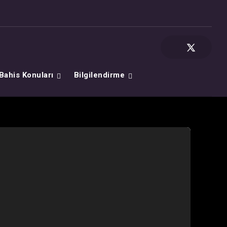
Bahis Konuları
Bilgilendirme