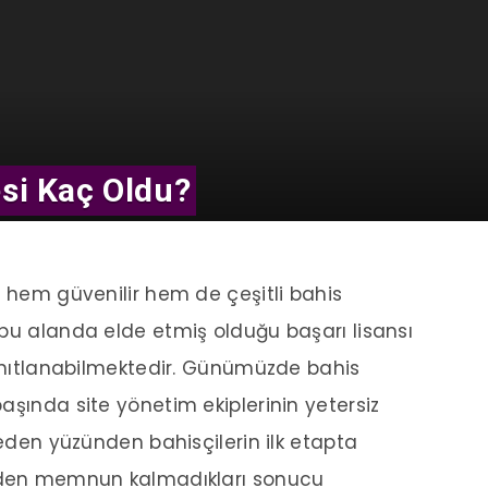
esi Kaç Oldu?
çin hem güvenilir hem de çeşitli bahis
bu alanda elde etmiş olduğu başarı lisansı
kanıtlanabilmektedir. Günümüzde bahis
aşında site yönetim ekiplerinin yetersiz
neden yüzünden bahisçilerin ilk etapta
ünden memnun kalmadıkları sonucu