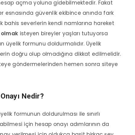
a hesap açma yoluna gidebilmektedir. Fakat
r esnasında güvenlik ekibince anında fark
k bahis severlerin kendi namlarına hareket
e olmak
isteyen bireyler yaşları tutuyorsa
n üyelik formunu doldurmalıdır. Üyelik
rin doğru olup olmadığına dikkat edilmelidir.
 siteye göndermelerinden hemen sonra siteye
 Onayı Nedir?
elik formunun doldurulması ile sınırlı
nabilmesi için hesap onayı adımlarının da
nay verilmesi için oldukça basit birkaç şey