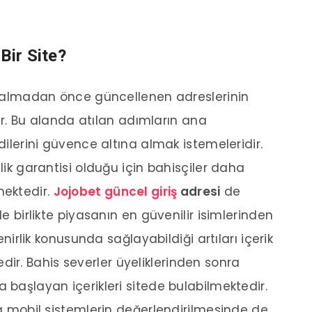
Bir Site?
rı almadan önce güncellenen adreslerinin
edir. Bu alanda atılan adımların ana
ndilerini güvence altına almak istemeleridir.
nlik garantisi olduğu için bahisçiler daha
mektedir.
Jojobet güncel giriş
adresi
de
le birlikte piyasanın en güvenilir isimlerinden
venirlik konusunda sağlayabildiği artıları içerik
r. Bahis severler üyeliklerinden sonra
 başlayan içerikleri sitede bulabilmektedir.
da mobil sistemlerin değerlendirilmesinde de