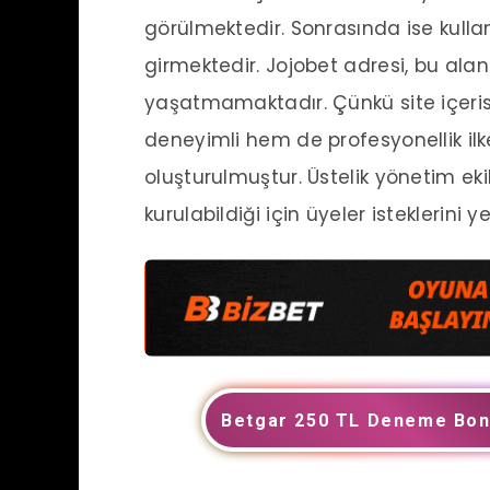
görülmektedir. Sonrasında ise kullan
girmektedir. Jojobet adresi, bu alan
yaşatmamaktadır. Çünkü site içeris
deneyimli hem de profesyonellik ilk
oluşturulmuştur. Üstelik yönetim eki
kurulabildiği için üyeler isteklerini y
Betgar 250 TL Deneme Bon