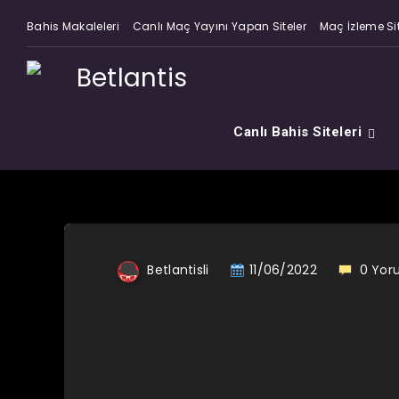
Bahis Makaleleri
Canlı Maç Yayını Yapan Siteler
Maç İzleme Sit
Canlı Bahis Siteleri
Betlantisli
11/06/2022
0
Yor