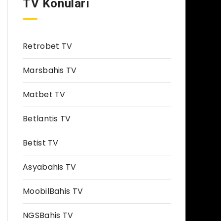
TV Konuları
Retrobet TV
Marsbahis TV
Matbet TV
Betlantis TV
Betist TV
Asyabahis TV
MoobilBahis TV
NGSBahis TV