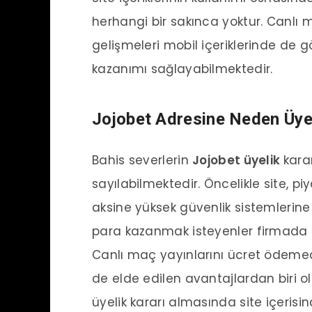
herhangi bir sakınca yoktur. Canlı m
gelişmeleri mobil içeriklerinde de g
kazanımı sağlayabilmektedir.
Jojobet Adresine Neden Üye
Bahis severlerin
Jojobet üyelik
kara
sayılabilmektedir. Öncelikle site, pi
aksine yüksek güvenlik sistemlerine 
para kazanmak isteyenler firmada o
Canlı maç yayınlarını ücret ödemed
de elde edilen avantajlardan biri ol
üyelik kararı almasında site içerisi