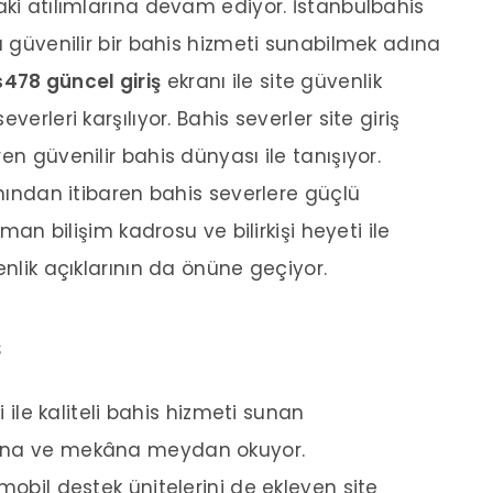
aki atılımlarına devam ediyor. İstanbulbahis
a güvenilir bir bahis hizmeti sunabilmek adına
478 güncel giriş
ekranı ile site güvenlik
erleri karşılıyor. Bahis severler site giriş
en güvenilir bahis dünyası ile tanışıyor.
anından itibaren bahis severlere güçlü
zman bilişim kadrosu ve bilirkişi heyeti ile
enlik açıklarının da önüne geçiyor.
ş
i ile kaliteli bahis hizmeti sunan
mana ve mekâna meydan okuyor.
mobil destek ünitelerini de ekleyen site