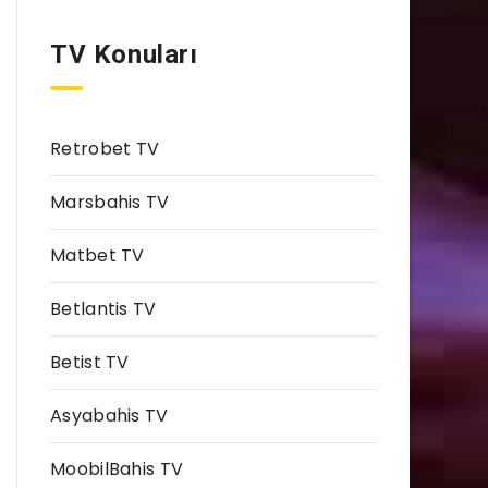
TV Konuları
Retrobet TV
Marsbahis TV
Matbet TV
Betlantis TV
Betist TV
Asyabahis TV
MoobilBahis TV