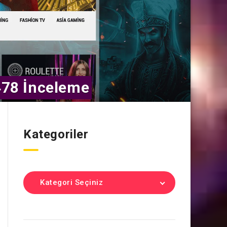
478 İnceleme
Kategoriler
Kategori Seçiniz