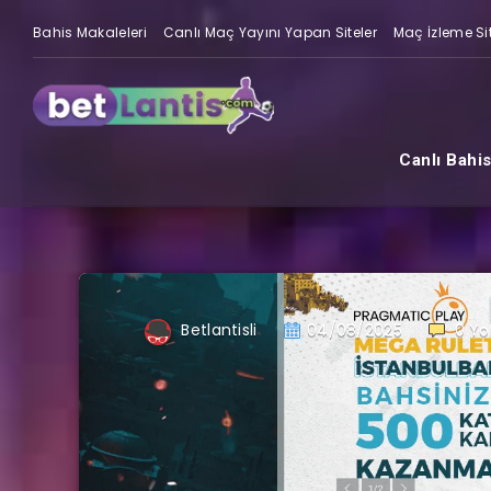
Bahis Makaleleri
Canlı Maç Yayını Yapan Siteler
Maç İzleme Sit
Canlı Bahis
Betlantisli
04/08/2025
0
Yo