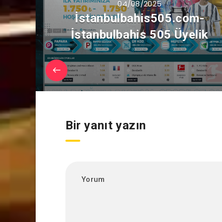
04/08/2025
İstanbulbahis505.com-
İstanbulbahis 505 Üyelik
Bir yanıt yazın