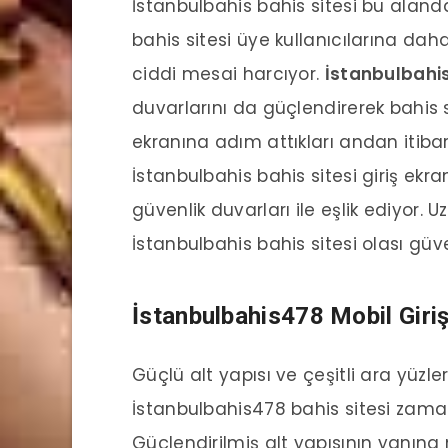
İstanbulbahis bahis sitesi bu aland
bahis sitesi üye kullanıcılarına dah
ciddi mesai harcıyor.
İstanbulbahis
duvarlarını da güçlendirerek bahis sev
ekranına adım attıkları andan itibar
İstanbulbahis bahis sitesi giriş ekr
güvenlik duvarları ile eşlik ediyor. U
İstanbulbahis bahis sitesi olası güv
İstanbulbahis478 Mobil Giri
Güçlü alt yapısı ve çeşitli ara yüzler
İstanbulbahis478 bahis sitesi za
Güçlendirilmiş alt yapısının yanına 