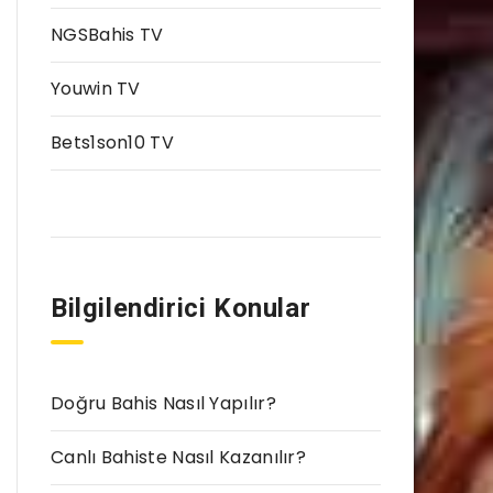
NGSBahis TV
Youwin TV
Bets1son10 TV
Bilgilendirici Konular
Doğru Bahis Nasıl Yapılır?
Canlı Bahiste Nasıl Kazanılır?