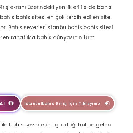
iriş ekranı üzerindeki yenilikleri ile de bahis
bahis bahis sitesi en çok tercih edilen site
r. Bahis severler İstanbulbahis bahis sitesi
baren rahatlıkla bahis dünyasının tüm
Al
İstanbulbahis Giriş İçin Tıklayınız
 ile bahis severlerin ilgi odağı haline gelen