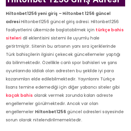
Hiltonbet1256 yeni giriş – Hiltonbet 1256 güncel
adresi
Hiltonbet1256 güncel giriş adresi.
Hiltonbet1256
faaliyetlerini ülkemizde başlatabilmek için
türkçe bahis
siteleri
dil eklentisini sistemi ile uyumlu hale
getirtmiştir. Sitenin bu artısının yanı sıra içeriklerinde
Türk bahisçilerin ilgisini çekecek güncellemeler yaptığı
da bilinmektedir. Özellikle canlı spor bahisleri ve şans
oyunlarında iddialı olan adresten bu şekilde iyi para
kazanımları elde edilebilmektedir. Yayınlarını Türkçe
lisans temine edemediği için diğer yabancı siteler gibi
kaçak bahis
olarak vermek zorunda kalan adreste
engellemeler görülmektedir. Ancak var olan
engellemeler
Hiltonbet1256
güncel adresleri sayesinde
sorun olarak nitelendirilmemektedir.