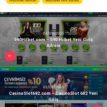
Hiltonbet Güncel
Hiltonbet Yeni Adresi
04/08/2025
590Hilbet.com – 590 Hilbet Yeni Giriş
Adresi
03/08/2025
CasinoSlot682.com – CasinoSlot 682 Yeni
Giriş