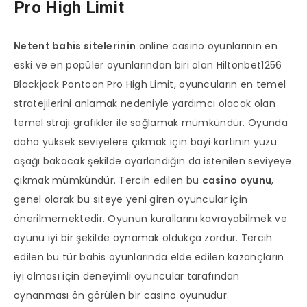
Pro High Limit
Netent bahis sitelerinin
online casino oyunlarının en
eski ve en popüler oyunlarından biri olan Hiltonbet1256
Blackjack Pontoon Pro High Limit, oyuncuların en temel
stratejilerini anlamak nedeniyle yardımcı olacak olan
temel straji grafikler ile sağlamak mümkündür. Oyunda
daha yüksek seviyelere çıkmak için bayi kartının yüzü
aşağı bakacak şekilde ayarlandığın da istenilen seviyeye
çıkmak mümkündür. Tercih edilen bu
casino oyunu
,
genel olarak bu siteye yeni giren oyuncular için
önerilmemektedir. Oyunun kurallarını kavrayabilmek ve
oyunu iyi bir şekilde oynamak oldukça zordur. Tercih
edilen bu tür bahis oyunlarında elde edilen kazançların
iyi olması için deneyimli oyuncular tarafından
oynanması ön görülen bir casino oyunudur.