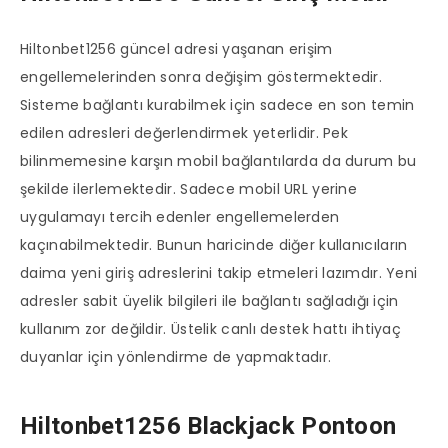
Hiltonbet1256 güncel adresi yaşanan erişim
engellemelerinden sonra değişim göstermektedir.
Sisteme bağlantı kurabilmek için sadece en son temin
edilen adresleri değerlendirmek yeterlidir. Pek
bilinmemesine karşın mobil bağlantılarda da durum bu
şekilde ilerlemektedir. Sadece mobil URL yerine
uygulamayı tercih edenler engellemelerden
kaçınabilmektedir. Bunun haricinde diğer kullanıcıların
daima yeni giriş adreslerini takip etmeleri lazımdır. Yeni
adresler sabit üyelik bilgileri ile bağlantı sağladığı için
kullanım zor değildir. Üstelik canlı destek hattı ihtiyaç
duyanlar için yönlendirme de yapmaktadır.
Hiltonbet1256 Blackjack Pontoon