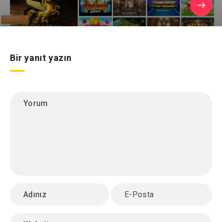
Bir yanıt yazın