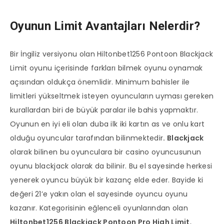
Oyunun Limit Avantajları Nelerdir?
Bir İngiliz versiyonu olan Hiltonbet1256 Pontoon Blackjack
Limit oyunu içerisinde farkları bilmek oyunu oynamak
açısından oldukça önemlidir. Minimum bahisler ile
limitleri yükseltmek isteyen oyuncuların uyması gereken
kurallardan biri de büyük paralar ile bahis yapmaktır.
Oyunun en iyi eli olan duba ilk iki kartın as ve onlu kart
olduğu oyuncular tarafından bilinmektedir
. Blackjack
olarak bilinen bu oyunculara bir casino oyuncusunun
oyunu blackjack olarak da bilinir. Bu el sayesinde herkesi
yenerek oyuncu büyük bir kazanç elde eder. Bayide ki
değeri 21’e yakın olan el sayesinde oyuncu oyunu
kazanır. Kategorisinin eğlenceli oyunlarından olan
Hiltonbet1256 Blackjack Pontoon Pro High Limit
,