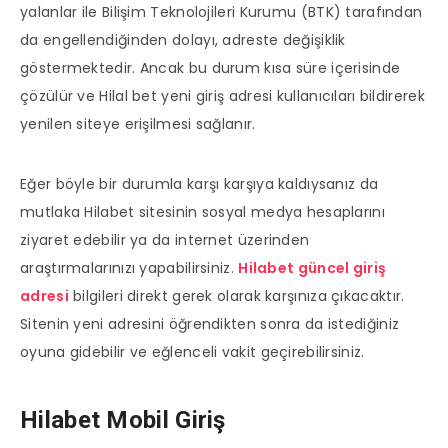
yalanlar ile Bilişim Teknolojileri Kurumu (BTK) tarafından
da engellendiğinden dolayı, adreste değişiklik
göstermektedir. Ancak bu durum kısa süre içerisinde
çözülür ve Hilal bet yeni giriş adresi kullanıcıları bildirerek
yenilen siteye erişilmesi sağlanır.
Eğer böyle bir durumla karşı karşıya kaldıysanız da
mutlaka Hilabet sitesinin sosyal medya hesaplarını
ziyaret edebilir ya da internet üzerinden
araştırmalarınızı yapabilirsiniz.
Hilabet güncel giriş
adresi
bilgileri direkt gerek olarak karşınıza çıkacaktır.
Sitenin yeni adresini öğrendikten sonra da istediğiniz
oyuna gidebilir ve eğlenceli vakit geçirebilirsiniz.
Hilabet Mobil Giriş