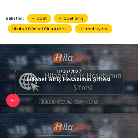
Hilabet
Hilabet Giriş
Etiketler:
Hilabet Güncel Giriş Adresi
Hilabet Üyelik
11/06/2022
Hilabet Giriş Hesabımın Şifresi