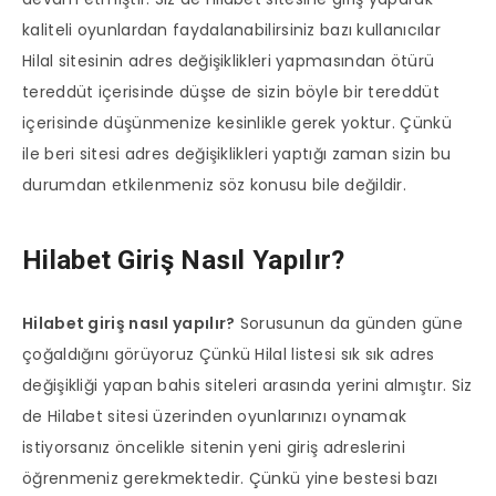
kaliteli oyunlardan faydalanabilirsiniz bazı kullanıcılar
Hilal sitesinin adres değişiklikleri yapmasından ötürü
tereddüt içerisinde düşse de sizin böyle bir tereddüt
içerisinde düşünmenize kesinlikle gerek yoktur. Çünkü
ile beri sitesi adres değişiklikleri yaptığı zaman sizin bu
durumdan etkilenmeniz söz konusu bile değildir.
Hilabet Giriş Nasıl Yapılır?
Hilabet giriş nasıl yapılır?
Sorusunun da günden güne
çoğaldığını görüyoruz Çünkü Hilal listesi sık sık adres
değişikliği yapan bahis siteleri arasında yerini almıştır. Siz
de Hilabet sitesi üzerinden oyunlarınızı oynamak
istiyorsanız öncelikle sitenin yeni giriş adreslerini
öğrenmeniz gerekmektedir. Çünkü yine bestesi bazı