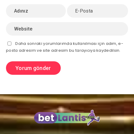
Daha sonraki yorumlarımda kullanılması için adım, e-
posta adresim ve site adresim bu tarayıcıya kaydedilsin.