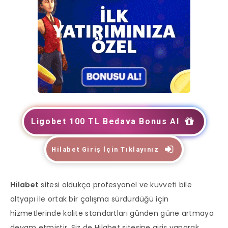
Ligobet 100 TL Bedava Bonus Al
Hilabet Giriş İçin Tıklayınız
Hilabet
sitesi oldukça profesyonel ve kuvveti bile
altyapı ile ortak bir çalışma sürdürdüğü için
hizmetlerinde kalite standartları günden güne artmaya
devam etmiştir. Siz de Hilabet sitesine giriş yaparak