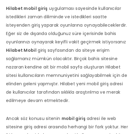
Hilabet mobil giriş
uygulaması sayesinde kullanıcılar
istedikleri zaman diliminde ve istedikleri saatte
isteyenden giriş yaparak oyunlarına oynayabileceklerdir.
Eğer siz de dışarıda olduğunuz süre içerisinde bahis
oyunlarınızı oynayarak keyifli vakit geçirmek istiyorsanız
Hilabet Mobil
giriş sayfasından da siteye erişim
sağlamanız mümkün olacaktır. Birçok bahis sitesine
nazaran kendine ait bir mobil sayfa oluşturan Hilabet
sitesi kullanıcıların memnuniyetini sağlayabilmek için de
elinden geleni yapmıştır. Hilabet yeni mobil giriş adresi
de kullanıcılar tarafından sıklıkla araştırılma ve merak
edilmeye devam etmektedir.
Ancak söz konusu sitenin
mobil giriş
adresi ile web
sitesine giriş adresi arasında herhangi bir fark yoktur. Her