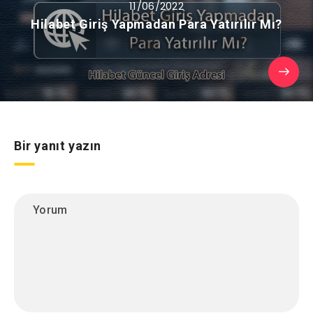
11/06/2022
Hilabet Giriş Yapmadan Para Yatırılır Mı?
Bir yanıt yazın