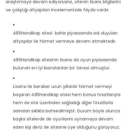
araştırmaya devam ediyorsanız, sitenin lisans bilgilerini
ve çalıştığı altyapıları incelemenizde fayda vardır.
485Handikap sitesi
bahis piyasasında adı duyulan 
altyapılar ile hizmet vermeye devam etmektedir.
485Handikap sitesinin lisansı da oyun piyasasında 
bulunan en iyi lisanslardan bir tanesi olmuştur.
Lisansı ile beraber uzun yıllardır hizmet vermeyi 
başaran 485Handikap sitesi hem bonus fırsatlarıyla 
hem de site üzerinden sağladığı diğer fırsatlarla 
adından sıklıkla bahsedilmiştir. Durum böyle olunca 
başka sitelerde de oyunlarını oynamaya devam 
eden kişi deriz de sitesine üye olduğunu görüyoruz.