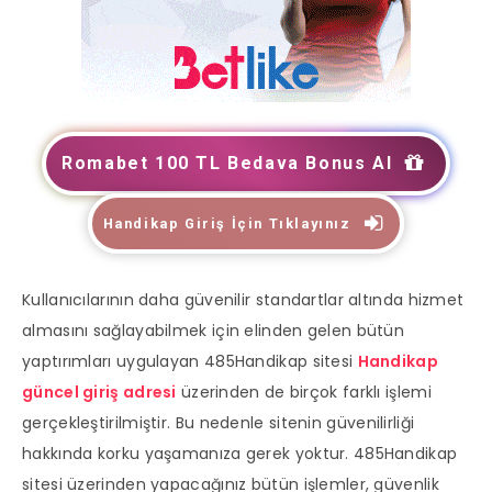
Romabet 100 TL Bedava Bonus Al
Handikap Giriş İçin Tıklayınız
Kullanıcılarının daha güvenilir standartlar altında hizmet
almasını sağlayabilmek için elinden gelen bütün
yaptırımları uygulayan 485Handikap sitesi
Handikap
güncel giriş adresi
üzerinden de birçok farklı işlemi
gerçekleştirilmiştir. Bu nedenle sitenin güvenilirliği
hakkında korku yaşamanıza gerek yoktur. 485Handikap
sitesi üzerinden yapacağınız bütün işlemler, güvenlik