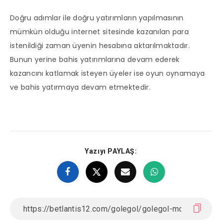
Doğru adımlar ile doğru yatırımların yapılmasının
mümkün olduğu internet sitesinde kazanılan para
istenildiği zaman üyenin hesabına aktarılmaktadır.
Bunun yerine bahis yatırımlarına devam ederek
kazancını katlamak isteyen üyeler ise oyun oynamaya
ve bahis yatırmaya devam etmektedir.
Yazıyı PAYLAŞ: