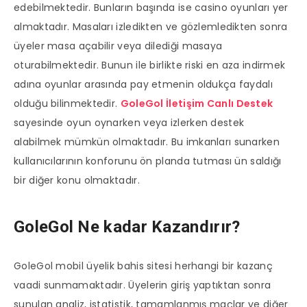
edebilmektedir. Bunların başında ise casino oyunları yer
almaktadır. Masaları izledikten ve gözlemledikten sonra
üyeler masa açabilir veya dilediği masaya
oturabilmektedir. Bunun ile birlikte riski en aza indirmek
adına oyunlar arasında pay etmenin oldukça faydalı
olduğu bilinmektedir.
GoleGol İletişim Canlı Destek
sayesinde oyun oynarken veya izlerken destek
alabilmek mümkün olmaktadır. Bu imkanları sunarken
kullanıcılarının konforunu ön planda tutması ün saldığı
bir diğer konu olmaktadır.
GoleGol Ne kadar Kazandırır?
GoleGol mobil üyelik bahis sitesi herhangi bir kazanç
vaadi sunmamaktadır. Üyelerin giriş yaptıktan sonra
sunulan analiz, istatistik, tamamlanmış maçlar ve diğer