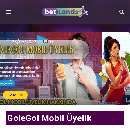
28/05/2022
0
GoleGol
GoleGol Mobil Üyelik