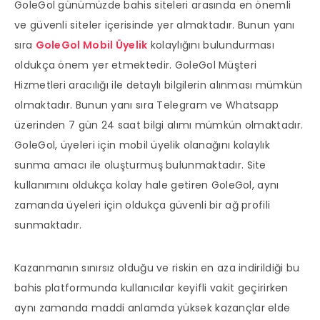
GoleGol günümüzde bahis siteleri arasında en önemli
ve güvenli siteler içerisinde yer almaktadır. Bunun yanı
sıra
GoleGol Mobil Üyelik
kolaylığını bulundurması
oldukça önem yer etmektedir. GoleGol Müşteri
Hizmetleri aracılığı ile detaylı bilgilerin alınması mümkün
olmaktadır. Bunun yanı sıra Telegram ve Whatsapp
üzerinden 7 gün 24 saat bilgi alımı mümkün olmaktadır.
GoleGol, üyeleri için mobil üyelik olanağını kolaylık
sunma amacı ile oluşturmuş bulunmaktadır. Site
kullanımını oldukça kolay hale getiren GoleGol, aynı
zamanda üyeleri için oldukça güvenli bir ağ profili
sunmaktadır.
Kazanmanın sınırsız olduğu ve riskin en aza indirildiği bu
bahis platformunda kullanıcılar keyifli vakit geçirirken
aynı zamanda maddi anlamda yüksek kazançlar elde